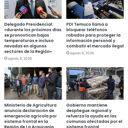
d
c
e
i
c
e
o
r
Delegado Presidencial:
PDI Temuco llama a
n
t
«durante los próximos días
bloquear teléfonos
t
o
se pronostican bajas
robados para proteger la
r
temperaturas e incluso
información personal y
e
a
nevadas en algunos
combatir el mercado ilegal
n
sectores de la Región»
b
e
agosto 6, 2026
a
l
agosto 6, 2026
n
T
d
e
o
a
f
t
u
r
e
o
r
M
Ministerio de Agricultura
Gobierno mantiene
o
u
anuncia declaración de
despliegue regional y
n
n
emergencia agrícola por
refuerza la ayuda en las
i
i
sistema frontal en la
comunas afectadas por el
n
c
Región de La Araucanía
sistema frontal