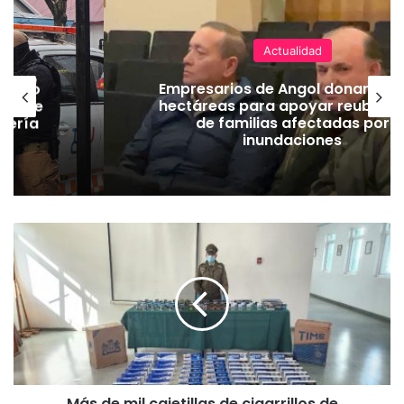
Actualidad
emuco
Empresarios de Angol donan cua
ión de
hectáreas para apoyar reubicac
dería
de familias afectadas por
inundaciones
M
á
s
d
e
m
i
l
c
Más de mil cajetillas de cigarrillos de
a