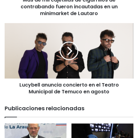
contrabando fueron incautadas en un
j
e
minimarket de Lautaro
t
i
L
l
u
l
c
a
y
s
b
d
e
e
l
c
l
i
a
g
Lucybell anuncia concierto en el Teatro
n
a
Municipal de Temuco en agosto
u
r
n
r
c
Publicaciones relacionadas
i
i
l
a
l
c
o
o
s
n