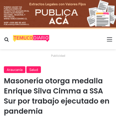
Buscar por
M
Publicidad
Araucanía
Salud
Masonería otorga medalla
Enrique Silva Cimma a SSA
Sur por trabajo ejecutado en
pandemia