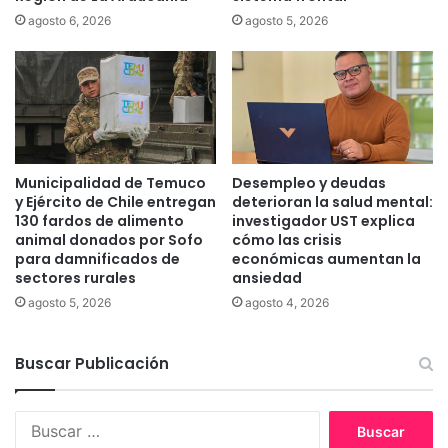
c
i
agosto 6, 2026
agosto 5, 2026
a
p
u
a
t
l
a
d
d
e
a
T
s
e
e
m
Municipalidad de Temuco
Desempleo y deudas
n
u
y Ejército de Chile entregan
deterioran la salud mental:
u
c
130 fardos de alimento
investigador UST explica
n
animal donados por Sofo
cómo las crisis
o
m
para damnificados de
económicas aumentan la
e
sectores rurales
ansiedad
i
n
n
a
agosto 5, 2026
agosto 4, 2026
i
g
m
o
Buscar Publicación
a
s
r
t
k
o
B
e
u
t