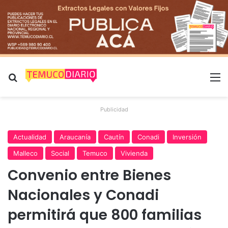
Buscar por
M
Publicidad
Actualidad
Araucanía
Cautín
Conadi
Inversión
Malleco
Social
Temuco
Vivienda
Convenio entre Bienes
Nacionales y Conadi
permitirá que 800 familias