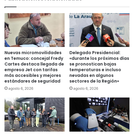
a
0
s
5
a
b
e
e
n
c
P
a
a
s
d
p
Nuevas micromovilidades
Delegado Presidencial:
r
a
en Temuco: concejal Fredy
«durante los próximos días
e
r
Cartes destaca llegada de
se pronostican bajas
L
a
empresa Jet con tarifas
temperaturas e incluso
a
más accesibles y mejores
nevadas en algunos
c
estándares de seguridad
sectores de la Región»
s
u
C
r
agosto 6, 2026
agosto 6, 2026
a
s
s
o
a
s
s
d
?
e
i
n