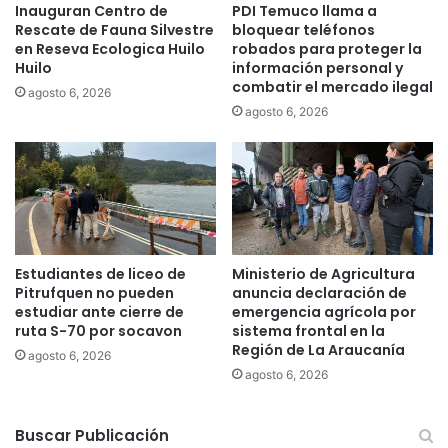
Inauguran Centro de
PDI Temuco llama a
s
Rescate de Fauna Silvestre
bloquear teléfonos
t
en Reseva Ecologica Huilo
robados para proteger la
a
Huilo
información personal y
l
combatir el mercado ilegal
agosto 6, 2026
a
agosto 6, 2026
c
i
ó
n
,
o
p
e
Estudiantes de liceo de
Ministerio de Agricultura
r
Pitrufquen no pueden
anuncia declaración de
a
estudiar ante cierre de
emergencia agrícola por
c
ruta S-70 por socavon
sistema frontal en la
Región de La Araucanía
i
agosto 6, 2026
ó
agosto 6, 2026
n
y
Buscar Publicación
m