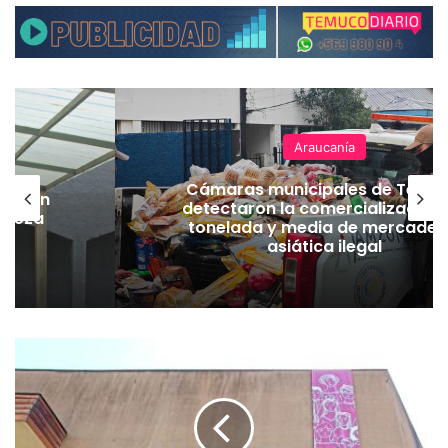
Araucanía
Cámaras municipales de Temu
lación
detectaron la comercialización
hueza
tonelada y media de mercader
pó
asiática ilegal
E
l
e
c
c