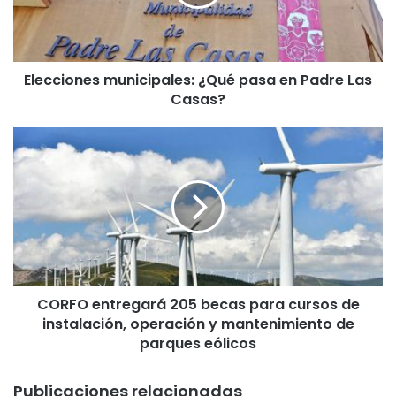
i
o
n
e
Elecciones municipales: ¿Qué pasa en Padre Las
s
Casas?
m
u
n
C
i
O
c
R
i
F
p
O
a
e
l
n
e
t
s
r
:
CORFO entregará 205 becas para cursos de
e
¿
instalación, operación y mantenimiento de
g
Q
a
parques eólicos
u
r
é
á
Publicaciones relacionadas
p
2