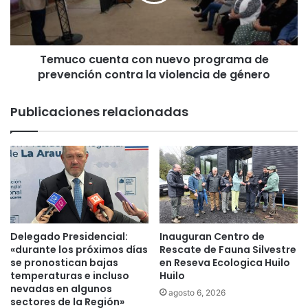
o
m
c
i
u
l
e
6
Temuco cuenta con nuevo programa de
n
0
prevención contra la violencia de género
t
0
a
m
c
Publicaciones relacionadas
i
o
l
n
l
n
o
u
n
e
e
v
s
o
p
p
a
r
Delegado Presidencial:
Inauguran Centro de
r
o
«durante los próximos días
Rescate de Fauna Silvestre
a
g
se pronostican bajas
en Reseva Ecologica Huilo
p
temperaturas e incluso
Huilo
r
r
nevadas en algunos
a
agosto 6, 2026
sectores de la Región»
o
m