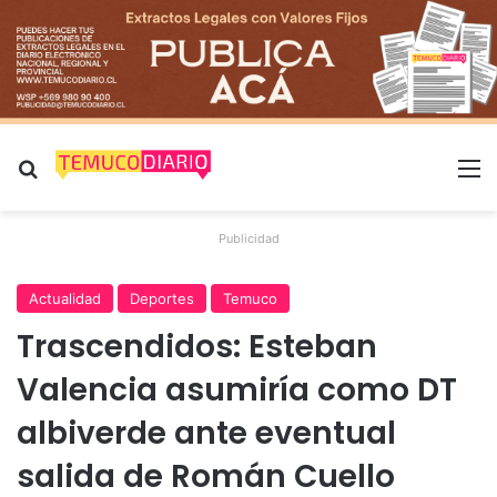
Buscar por
M
Publicidad
Actualidad
Deportes
Temuco
Trascendidos: Esteban
Valencia asumiría como DT
albiverde ante eventual
salida de Román Cuello