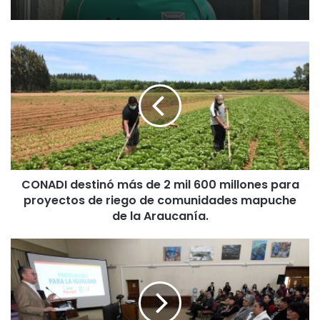
C
O
N
A
D
I
d
e
s
CONADI destinó más de 2 mil 600 millones para
t
proyectos de riego de comunidades mapuche
i
n
de la Araucanía.
ó
m
T
á
e
s
m
d
u
e
c
2