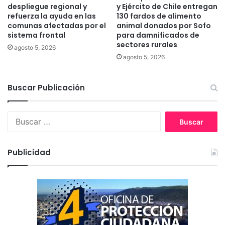
d
v
despliegue regional y
y Ejército de Chile entregan
a
i
refuerza la ayuda en las
130 fardos de alimento
d
comunas afectadas por el
animal donados por Sofo
o
e
sistema frontal
para damnificados de
l
sectores rurales
s
e
agosto 5, 2026
m
n
agosto 5, 2026
a
c
p
i
Buscar Publicación
u
a
c
d
h
e
B
e
g
u
d
é
s
e
n
c
l
Publicidad
e
a
a
r
r
A
o
:
r
a
u
c
a