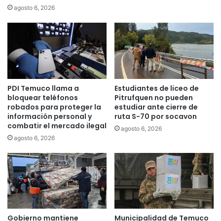
y
a
agosto 6, 2026
e
d
c
e
t
p
o
r
s
e
d
v
e
e
PDI Temuco llama a
Estudiantes de liceo de
r
n
bloquear teléfonos
Pitrufquen no pueden
i
c
robados para proteger la
estudiar ante cierre de
e
i
información personal y
ruta S-70 por socavon
g
ó
combatir el mercado ilegal
agosto 6, 2026
o
n
agosto 6, 2026
d
c
e
o
c
n
o
t
m
r
u
a
n
l
i
a
Gobierno mantiene
Municipalidad de Temuco