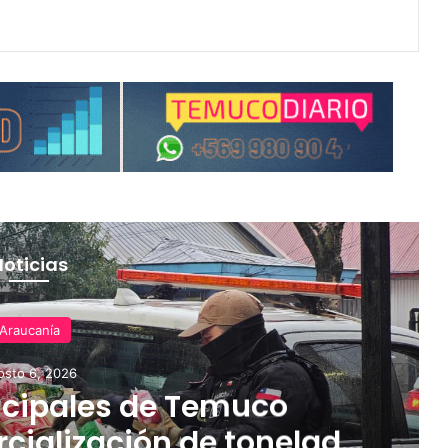
Noticias
Araucanía
osto 6, 2026
cipales de Temuco
cialización de tonelada