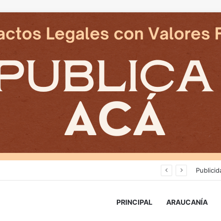
Cámaras municipales de Temuco detectaron la comercialización de tonelada y media de mercadería asiática ilegal
Publicid
PRINCIPAL
ARAUCANÍA