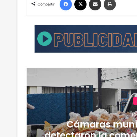
Compartir
ag
Cámaras muni
detectaron la comer