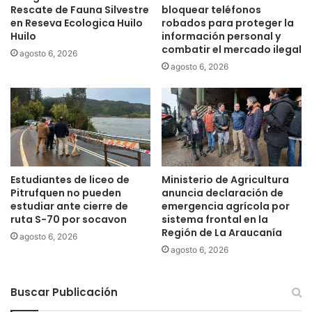
Rescate de Fauna Silvestre
bloquear teléfonos
s
o
en Reseva Ecologica Huilo
robados para proteger la
i
s
Huilo
información personal y
d
d
combatir el mercado ilegal
agosto 6, 2026
a
a
agosto 6, 2026
d
ñ
e
o
n
s
T
q
e
u
m
e
u
g
c
e
Estudiantes de liceo de
Ministerio de Agricultura
o
n
Pitrufquen no pueden
anuncia declaración de
e
estudiar ante cierre de
emergencia agrícola por
r
ruta S-70 por socavon
sistema frontal en la
Región de La Araucanía
a
agosto 6, 2026
n
agosto 6, 2026
e
n
Buscar Publicación
l
a