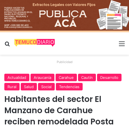
Buscar por
M
Publicidad
Actualidad
Araucanía
Carahue
Cautín
Desarrollo
Rural
Salud
Social
Tendencias
Habitantes del sector El
Manzano de Carahue
reciben remodelada Posta