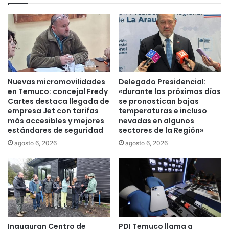
m
i
u
s
j
i
e
ó
r
n
e
:
s
e
e
x
Nuevas micromovilidades
Delegado Presidencial:
n
p
en Temuco: concejal Fredy
«durante los próximos días
b
e
Cartes destaca llegada de
se pronostican bajas
a
r
empresa Jet con tarifas
temperaturas e incluso
ñ
más accesibles y mejores
nevadas en algunos
t
estándares de seguridad
sectores de la Región»
o
o
s
a
agosto 6, 2026
agosto 6, 2026
d
d
e
v
u
i
n
e
i
r
v
t
e
e
Inauguran Centro de
PDI Temuco llama a
r
l