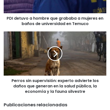
u
v
o
PDI detuvo a hombre que grababa a mujeres en
a
baños de universidad en Temuco
h
o
m
P
b
e
r
r
e
r
q
o
u
s
e
s
g
i
r
n
a
Perros sin supervisión: experto advierte los
s
b
daños que generan en la salud pública, la
u
a
p
economía y la fauna silvestre
b
e
a
r
Publicaciones relacionadas
a
v