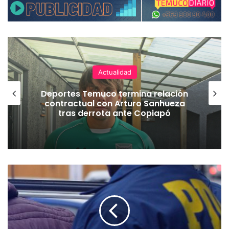
Actualidad
Deportes Temuco termina relación
contractual con Arturo Sanhueza
tras derrota ante Copiapó
P
D
I
d
e
t