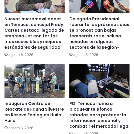
i
ó
t
n
a
d
Nuevas micromovilidades
Delegado Presidencial:
d
e
en Temuco: concejal Fredy
«durante los próximos días
o
D
Cartes destaca llegada de
se pronostican bajas
s
empresa Jet con tarifas
temperaturas e incluso
e
más accesibles y mejores
nevadas en algunos
e
p
estándares de seguridad
sectores de la Región»
s
o
t
r
agosto 6, 2026
agosto 6, 2026
e
t
l
e
a
s
r
l
e
a
s
n
p
z
Inauguran Centro de
PDI Temuco llama a
a
a
Rescate de Fauna Silvestre
bloquear teléfonos
r
n
en Reseva Ecologica Huilo
robados para proteger la
a
n
Huilo
información personal y
r
u
combatir el mercado ilegal
agosto 6, 2026
e
e
agosto 6, 2026