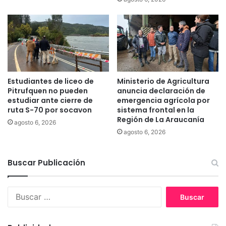
v
v
i
a
v
v
i
e
r
r
e
s
l
i
l
ó
Estudiantes de liceo de
Ministerio de Agricultura
e
n
Pitrufquen no pueden
anuncia declaración de
g
d
estudiar ante cierre de
emergencia agrícola por
a
ruta S-70 por socavon
sistema frontal en la
e
Región de La Araucanía
d
l
agosto 6, 2026
o
a
agosto 6, 2026
d
M
e
a
E
Buscar Publicación
r
l
a
v
t
B
i
ó
u
s
n
s
P
T
c
r
e