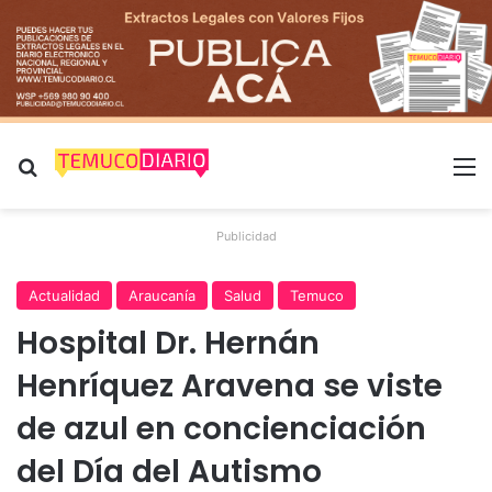
Buscar por
M
Publicidad
Actualidad
Araucanía
Salud
Temuco
Hospital Dr. Hernán
Henríquez Aravena se viste
de azul en concienciación
del Día del Autismo