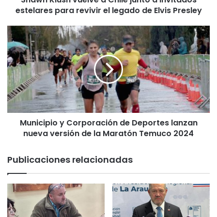
estelares para revivir el legado de Elvis Presley
v
u
e
M
l
u
v
n
e
i
a
c
C
i
h
p
i
i
l
o
e
Municipio y Corporación de Deportes lanzan
y
j
nueva versión de la Maratón Temuco 2024
C
u
o
n
r
Publicaciones relacionadas
t
p
o
o
a
r
i
a
n
c
v
i