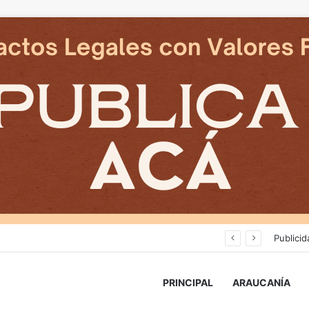
Deportes Temuco termina relación contractual con Arturo Sanhueza tras derrota ante Copiapó
Publicid
PRINCIPAL
ARAUCANÍA