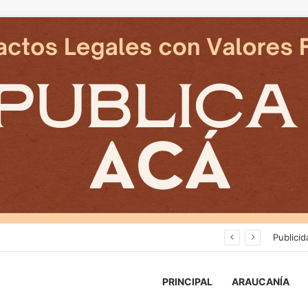
Deportes Temuco termina relación contractual con Arturo Sanhueza tras derrota ante Copiapó
Publicid
PRINCIPAL
ARAUCANÍA