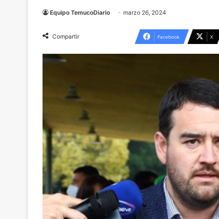
Equipo TemucoDiario
marzo 26, 2024
Compartir
Facebook
X