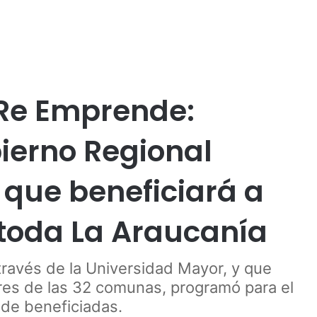
Publicidad
bierno Regional
Malleco
Mujeres
Política
Social
Re Emprende:
ierno Regional
 que beneficiará a
 toda La Araucanía
través de la Universidad Mayor, y que
res de las 32 comunas, programó para el
a de beneficiadas.