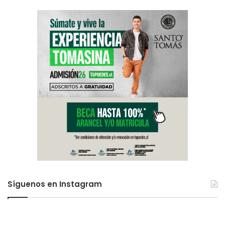
i
s
u
a
d
i
r
e
l
c
r
i
m
e
n
”
Síguenos en Instagram