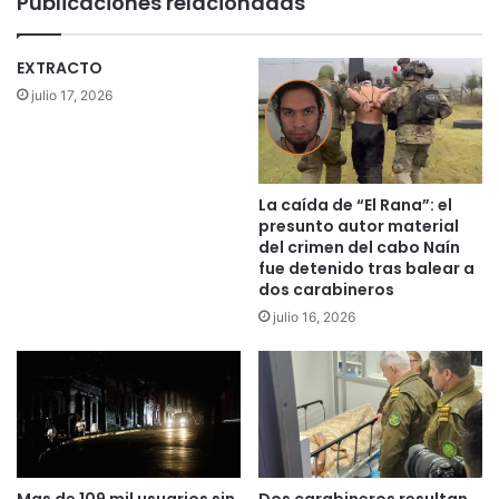
Publicaciones relacionadas
c
L
o
a
n
A
EXTRACTO
d
r
julio 17, 2026
i
a
v
u
e
c
r
a
s
n
La caída de “El Rana”: el
a
í
presunto autor material
s
a
del crimen del cabo Naín
o
i
fue detenido tras balear a
r
dos carabineros
r
g
r
julio 16, 2026
a
u
n
m
i
p
z
e
a
e
c
n
i
d
Mas de 109 mil usuarios sin
Dos carabineros resultan
o