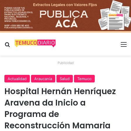
Buscar por
M
Publicidad
Actualidad
Araucanía
Salud
Temuco
Hospital Hernán Henríquez
Aravena da Inicio a
Programa de
Reconstrucción Mamaria