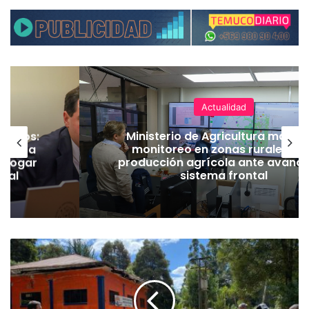
Actualidad
s:
Ministerio de Agricultura mantiene
 a
monitoreo en zonas rurales y de
ar
producción agrícola ante avance del
sistema frontal
G
o
b
e
r