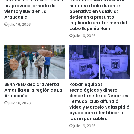
e
luz provoca jornada de
heridos a bala durante
n
b
viento y lluvia en La
operativo en Valdivia:
e
a
Araucania
detienen a presunto
s
t
implicado en el crimen del
julio 16, 2026
s
e
cabo Eugenio Naín
o
d
julio 16, 2026
c
e
i
s
a
e
l
g
e
u
s
r
d
i
e
d
SENAPRED declara Alerta
Roban equipos
N
a
Amarilla en la región de La
tecnológicos y dinero
u
d
Araucanía
desde la sede de Deportes
e
e
Temuco: club difundió
julio 16, 2026
v
video y Marcelo Salas pidió
n
ayuda para identificar a
a
l
los responsables
I
a
m
R
julio 16, 2026
p
M