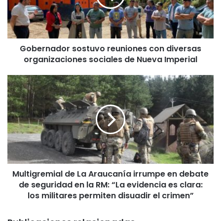
n
a
d
o
Gobernador sostuvo reuniones con diversas
r
organizaciones sociales de Nueva Imperial
s
o
s
M
t
u
u
l
v
t
o
i
r
g
e
r
u
e
n
m
i
Multigremial de La Araucanía irrumpe en debate
i
o
de seguridad en la RM: “La evidencia es clara:
a
n
l
los militares permiten disuadir el crimen”
e
d
s
e