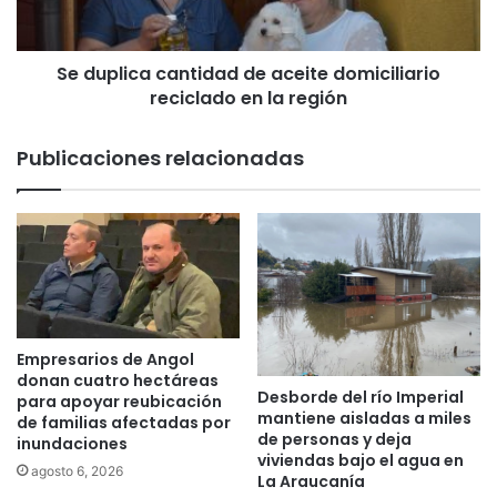
i
y
c
a
a
o
Se duplica cantidad de aceite domiciliario
c
f
reciclado en la región
a
i
n
c
t
Publicaciones relacionadas
i
i
ó
d
a
a
m
d
u
d
n
e
i
a
c
c
i
e
Empresarios de Angol
p
i
donan cuatro hectáreas
i
Desborde del río Imperial
t
para apoyar reubicación
mantiene aisladas a miles
o
de familias afectadas por
e
de personas y deja
s
inundaciones
d
viviendas bajo el agua en
y
o
agosto 6, 2026
La Araucanía
r
m