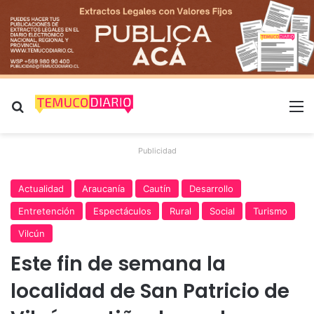
Buscar por
M
Publicidad
Actualidad
Araucanía
Cautín
Desarrollo
Entretención
Espectáculos
Rural
Social
Turismo
Vilcún
Este fin de semana la
localidad de San Patricio de