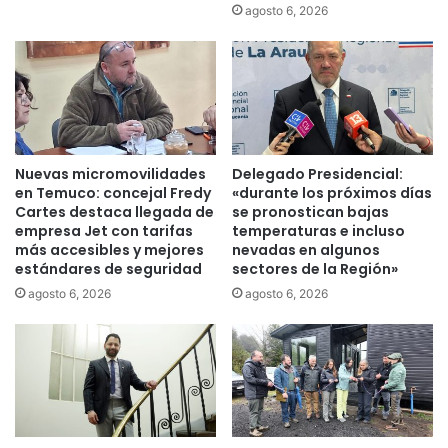
agosto 6, 2026
e
i
p
c
a
i
r
l
t
i
i
a
c
r
i
i
Nuevas micromovilidades
Delegado Presidencial:
o
o
en Temuco: concejal Fredy
«durante los próximos días
n
r
Cartes destaca llegada de
se pronostican bajas
e
e
empresa Jet con tarifas
temperaturas e incluso
s
c
más accesibles y mejores
nevadas en algunos
p
estándares de seguridad
sectores de la Región»
i
ú
c
agosto 6, 2026
agosto 6, 2026
b
l
l
a
i
d
c
o
a
e
s
n
p
l