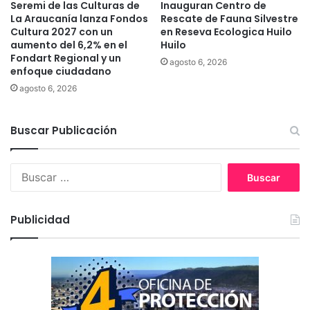
a
Seremi de las Culturas de
Inauguran Centro de
a
La Araucanía lanza Fondos
Rescate de Fauna Silvestre
r
r
Cultura 2027 con un
en Reseva Ecologica Huilo
a
e
aumento del 6,2% en el
Huilo
i
g
Fondart Regional y un
n
agosto 6, 2026
i
enfoque ciudadano
f
ó
agosto 6, 2026
o
n
r
m
Buscar Publicación
a
r
p
B
l
u
a
s
n
c
Publicidad
e
a
s
r
d
:
e
p
r
e