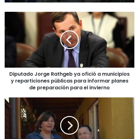
D
i
p
u
t
a
d
o
J
Diputado Jorge Rathgeb ya ofició a municipios
o
y reparticiones públicas para informar planes
r
g
de preparación para el invierno
e
R
S
a
e
t
d
h
u
g
p
e
l
b