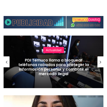
Actualidad
PDI Temuco llama a bloquear
teléfonos robados para proteger la
información personal y combatir el
mercado ilegal
L
e