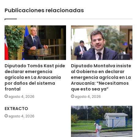
a
n
Publicaciones relacionadas
n
c
u
i
e
a
v
i
a
n
v
s
i
t
d
a
a
a
Diputado Tomás Kast pide
Diputado Montalva insiste
p
declarar emergencia
al Gobierno en declarar
r
agrícola en La Araucanía
emergencia agrícola en La
o
por daños del sistema
Araucanía: “Necesitamos
frontal
que esto sea ya”
m
o
agosto 4, 2026
agosto 4, 2026
v
EXTRACTO
e
r
agosto 4, 2026
i
n
c