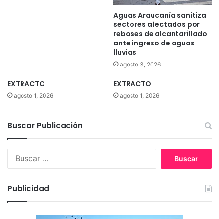
l
Aguas Araucanía sanitiza
u
sectores afectados por
s
reboses de alcantarillado
i
ante ingreso de aguas
ó
lluvias
n
agosto 3, 2026
f
e
EXTRACTO
EXTRACTO
m
agosto 1, 2026
agosto 1, 2026
e
n
i
Buscar Publicación
n
a
e
B
n
u
l
s
a
c
Publicidad
a
a
c
r
a
: