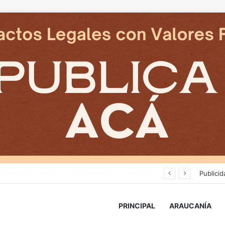
Deportes Temuco termina relación contractual con Arturo Sanhueza tras derrota ante Copiapó
Publicid
PRINCIPAL
ARAUCANÍA