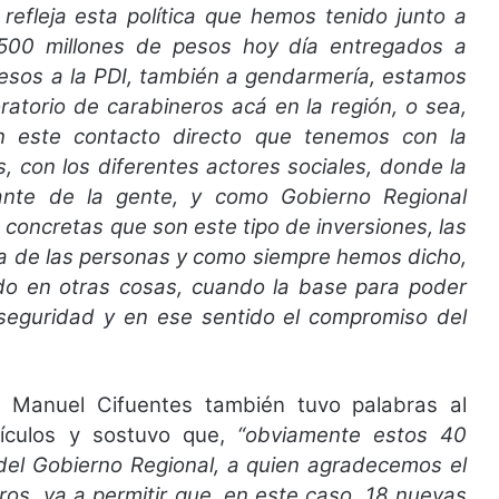
efleja esta política que hemos tenido junto a
500 millones de pesos hoy día entregados a
esos a la PDI, también a gendarmería, estamos
oratorio de carabineros acá en la región, o sea,
n este contacto directo que tenemos con la
s, con los diferentes actores sociales, donde la
ante de la gente, y como Gobierno Regional
concretas que son este tipo de inversiones, las
ida de las personas y como siempre hemos dicho,
do en otras cosas, cuando la base para poder
a seguridad y en ese sentido el compromiso del
l Manuel Cifuentes también tuvo palabras al
ículos y sostuvo que,
“obviamente estos 40
del Gobierno Regional, a quien agradecemos el
os, va a permitir que, en este caso, 18 nuevas