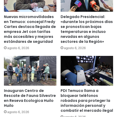
c
S
a
o
d
c
Nuevas micromovilidades
Delegado Presidencial:
o
i
en Temuco: concejal Fredy
«durante los próximos días
e
a
Cartes destaca llegada de
se pronostican bajas
n
l
empresa Jet con tarifas
temperaturas e incluso
r
más accesibles y mejores
nevadas en algunos
y
estándares de seguridad
sectores de la Región»
i
F
b
a
agosto 6, 2026
agosto 6, 2026
e
m
r
i
a
l
d
i
e
a
l
a
r
n
Inauguran Centro de
PDI Temuco llama a
i
u
Rescate de Fauna Silvestre
bloquear teléfonos
o
n
en Reseva Ecologica Huilo
robados para proteger la
C
c
Huilo
información personal y
a
i
combatir el mercado ilegal
agosto 6, 2026
u
a
agosto 6, 2026