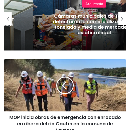
Araucanía
Cámaras municipales de Temu
lación
detectaron la comercialización
hueza
tonelada y media de mercader
pó
asiática ilegal
M
O
P
i
n
i
c
i
a
MOP inicia obras de emergencia con enrocado
o
en ribera del rio Cautín en la comuna de
b
r