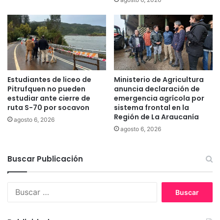
t
n
í
u
n
e
e
v
n
o
l
p
a
r
c
o
Estudiantes de liceo de
Ministerio de Agricultura
o
g
Pitrufquen no pueden
anuncia declaración de
m
r
estudiar ante cierre de
emergencia agrícola por
u
a
ruta S-70 por socavon
sistema frontal en la
n
Región de La Araucanía
m
agosto 6, 2026
a
a
agosto 6, 2026
d
d
e
e
L
Buscar Publicación
C
a
O
u
N
B
t
A
u
a
D
s
r
I
c
o
y