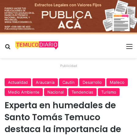
Buscar por
M
Publicidad
Actualidad
Araucanía
Cautín
Desarrollo
Malleco
Medio Ambiente
Nacional
Tendencias
Turismo
Experta en humedales de
Santo Tomás Temuco
destaca la importancia de