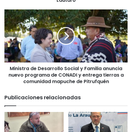
Lautaro
a
s
M
d
i
e
n
e
i
m
s
e
t
r
r
g
a
e
d
n
Ministra de Desarrollo Social y Familia anuncia
e
c
nuevo programa de CONADI y entrega tierras a
D
i
e
comunidad mapuche de Pitrufquén
a
s
c
a
Publicaciones relacionadas
o
r
n
r
e
o
n
l
r
l
o
o