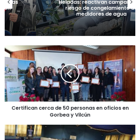
as vías
Heladas: reactivan campaña p
Tren
riesgo de congelamiento de
medidores de agua
C
e
r
t
i
f
i
c
a
Certifican cerca de 50 personas en oficios en
n
Gorbea y Vilcún
c
e
r
E
c
n