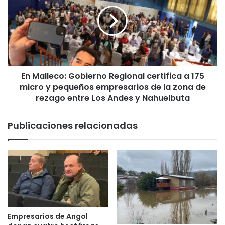
a
M
d
a
e
l
5
l
0
e
p
c
e
o
r
En Malleco: Gobierno Regional certifica a 175
:
s
micro y pequeños empresarios de la zona de
G
o
o
rezago entre Los Andes y Nahuelbuta
n
b
a
i
Publicaciones relacionadas
s
e
e
r
n
n
o
o
f
R
i
e
c
g
i
i
o
o
Empresarios de Angol
s
n