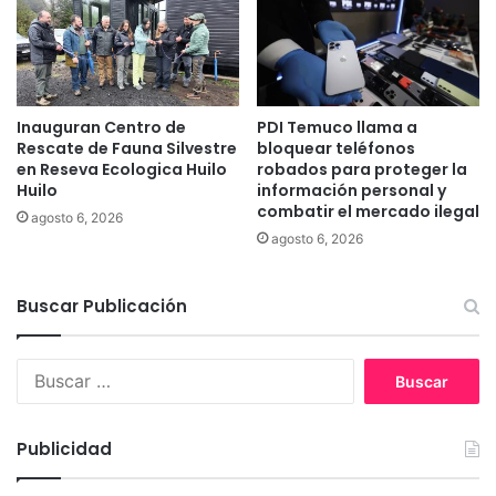
p
e
q
u
e
Inauguran Centro de
PDI Temuco llama a
ñ
Rescate de Fauna Silvestre
bloquear teléfonos
o
en Reseva Ecologica Huilo
robados para proteger la
s
Huilo
información personal y
e
combatir el mercado ilegal
agosto 6, 2026
m
agosto 6, 2026
p
r
e
Buscar Publicación
s
a
r
B
i
u
o
s
s
c
Publicidad
d
a
e
r