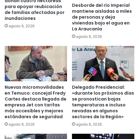
donan cuatro hectáreas
e
Desborde del río Imperial
a
para apoyar reubicación
mantiene aisladas a miles
n
l
de familias afectadas por
de personas y deja
G
inundaciones
c
viviendas bajo el agua en
o
e
agosto 6, 2026
La Araucanía
r
r
agosto 6, 2026
b
t
e
i
a
f
y
i
V
c
i
a
l
a
c
1
Nuevas micromovilidades
Delegado Presidencial:
ú
7
en Temuco: concejal Fredy
«durante los próximos días
n
5
Cartes destaca llegada de
se pronostican bajas
m
empresa Jet con tarifas
temperaturas e incluso
i
más accesibles y mejores
nevadas en algunos
estándares de seguridad
sectores de la Región»
c
r
agosto 6, 2026
agosto 6, 2026
o
y