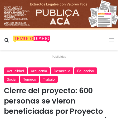
Buscar por
M
Publicidad
Actualidad
Araucanía
Desarrollo
Educación
Social
Temuco
Trabajo
Cierre del proyecto: 600
personas se vieron
beneficiadas por Proyecto