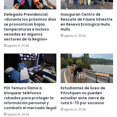
i
t
u
Delegado Presidencial:
Inauguran Centro de
c
«durante los próximos días
Rescate de Fauna Silvestre
i
se pronostican bajas
en Reseva Ecologica Huilo
temperaturas e incluso
Huilo
ó
nevadas en algunos
n
agosto 6, 2026
sectores de la Región»
e
n
agosto 6, 2026
C
h
i
l
e
.
¿
PDI Temuco llama a
Estudiantes de liceo de
d
bloquear teléfonos
Pitrufquen no pueden
e
robados para proteger la
estudiar ante cierre de
q
información personal y
ruta S-70 por socavon
u
combatir el mercado ilegal
agosto 6, 2026
é
agosto 6, 2026
s