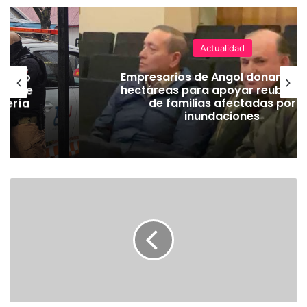
Actualidad
emuco
Empresarios de Angol donan cua
ión de
hectáreas para apoyar reubicac
dería
de familias afectadas por
inundaciones
E
X
T
R
A
C
T
O