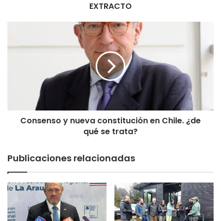
EXTRACTO
C
o
n
s
e
n
s
o
y
Consenso y nueva constitución en Chile. ¿de
n
qué se trata?
u
e
v
Publicaciones relacionadas
a
c
o
n
s
t