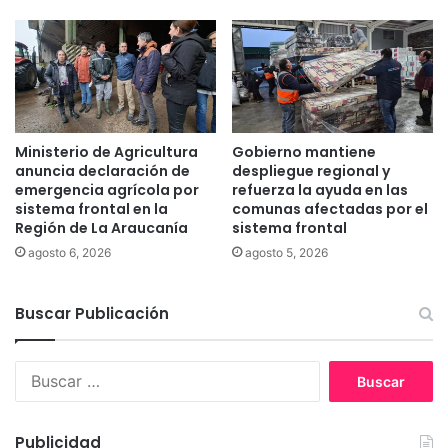
e
t
r
a
t
a
?
Ministerio de Agricultura
Gobierno mantiene
anuncia declaración de
despliegue regional y
emergencia agrícola por
refuerza la ayuda en las
sistema frontal en la
comunas afectadas por el
Región de La Araucanía
sistema frontal
agosto 6, 2026
agosto 5, 2026
Buscar Publicación
B
u
s
c
Publicidad