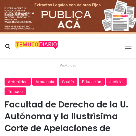
Buscar por
M
Publicidad
Actualidad
Araucanía
Cautín
Educación
Judicial
Temuco
Facultad de Derecho de la U.
Autónoma y la Ilustrísima
Corte de Apelaciones de