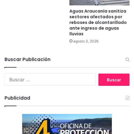
Aguas Araucanía sanitiza
sectores afectados por
reboses de alcantarillado
ante ingreso de aguas
lluvias
agosto 3, 2026
Buscar Publicación
B
u
s
c
Publicidad
a
r
: