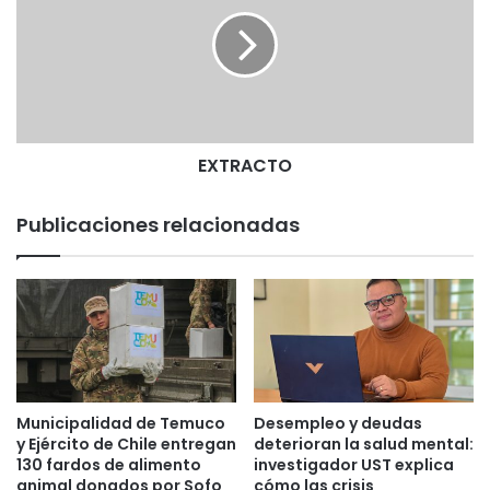
T
R
A
C
T
O
EXTRACTO
Publicaciones relacionadas
Municipalidad de Temuco
Desempleo y deudas
y Ejército de Chile entregan
deterioran la salud mental:
130 fardos de alimento
investigador UST explica
animal donados por Sofo
cómo las crisis