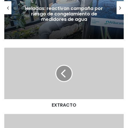
Heladas: reactivan campaña por
riesgo de congelamiento de
medidores de agua
E
X
T
R
A
C
T
O
EXTRACTO
E
X