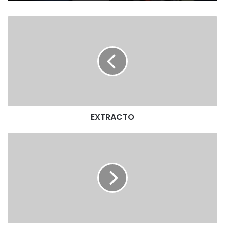
E
X
T
R
A
C
T
O
EXTRACTO
E
X
T
R
A
C
T
O