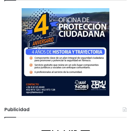
r
:
Publicidad