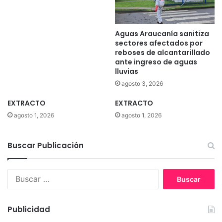
Aguas Araucanía sanitiza
sectores afectados por
reboses de alcantarillado
ante ingreso de aguas
lluvias
agosto 3, 2026
EXTRACTO
EXTRACTO
agosto 1, 2026
agosto 1, 2026
Buscar Publicación
B
u
s
c
Publicidad
a