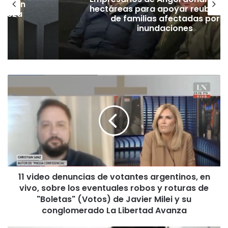
lación
hectáreas para apoyar reubicac
hueza
de familias afectadas por
pó
inundaciones
1
1
v
i
d
e
o
d
e
11 video denuncias de votantes argentinos, en
n
vivo, sobre los eventuales robos y roturas de
u
n
"Boletas" (Votos) de Javier Milei y su
c
conglomerado La Libertad Avanza
i