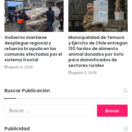
u
p
a
u
l
b
e
l
s
i
r
c
Gobierno mantiene
Municipalidad de Temuco
o
a
despliegue regional y
y Ejército de Chile entregan
b
c
refuerza la ayuda en las
130 fardos de alimento
o
i
comunas afectadas por el
animal donados por Sofo
s
sistema frontal
para damnificados de
o
y
sectores rurales
n
agosto 5, 2026
r
e
agosto 5, 2026
o
s
t
c
u
Buscar Publicación
i
r
e
a
n
B
s
t
u
d
í
s
e
f
c
"
i
Publicidad