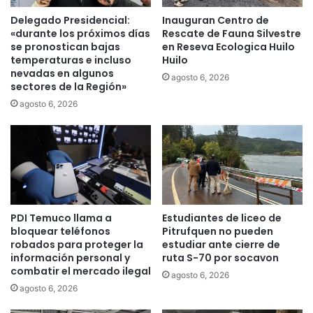
,
i
Delegado Presidencial:
Inauguran Centro de
e
e
«durante los próximos días
Rescate de Fauna Silvestre
n
n
se pronostican bajas
en Reseva Ecologica Huilo
v
c
temperaturas e incluso
Huilo
i
nevadas en algunos
i
agosto 6, 2026
v
sectores de la Región»
a
o
:
agosto 6, 2026
,
s
s
ó
o
l
b
o
r
e
e
l
l
3
PDI Temuco llama a
Estudiantes de liceo de
o
7
bloquear teléfonos
Pitrufquen no pueden
s
%
robados para proteger la
estudiar ante cierre de
e
d
información personal y
ruta S-70 por socavon
v
e
combatir el mercado ilegal
agosto 6, 2026
e
l
agosto 6, 2026
n
a
t
s