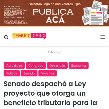
Buscar por
M
Publicidad
Actualidad
Congreso
Desarrollo
Economía
Política
Senado
Vivienda
Senado despachó a Ley
proyecto que otorga un
beneficio tributario para la