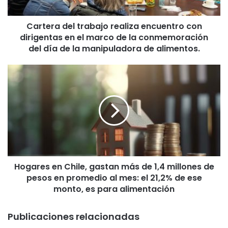
d
e
Cartera del trabajo realiza encuentro con
l
dirigentas en el marco de la conmemoración
t
r
del día de la manipuladora de alimentos.
a
b
H
a
o
j
g
o
a
r
r
e
e
a
s
l
e
i
n
z
Hogares en Chile, gastan más de 1,4 millones de
C
a
pesos en promedio al mes: el 21,2% de ese
h
e
i
monto, es para alimentación
n
l
c
e
Publicaciones relacionadas
u
,