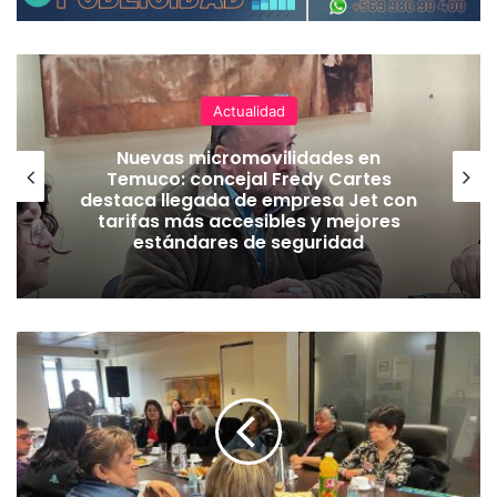
Actualidad
Nuevas micromovilidades en
Temuco: concejal Fredy Cartes
destaca llegada de empresa Jet con
tarifas más accesibles y mejores
estándares de seguridad
C
a
r
t
e
r
a