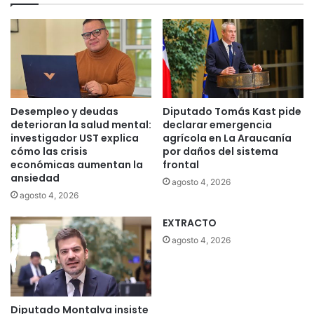
e
g
n
a
t
s
r
t
o
a
c
n
o
m
n
á
Desempleo y deudas
Diputado Tomás Kast pide
d
s
deterioran la salud mental:
declarar emergencia
i
d
investigador UST explica
agrícola en La Araucanía
r
e
cómo las crisis
por daños del sistema
i
económicas aumentan la
frontal
1
ansiedad
g
,
agosto 4, 2026
e
4
agosto 4, 2026
n
m
t
EXTRACTO
i
a
l
agosto 4, 2026
s
l
e
o
n
n
e
e
Diputado Montalva insiste
l
s