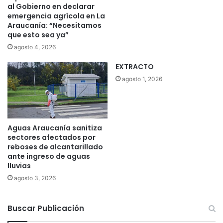
al Gobierno en declarar
m
d
emergencia agrícola en La
a
e
Araucanía: “Necesitamos
r
p
que esto sea ya”
c
e
agosto 4, 2026
o
s
d
o
EXTRACTO
e
s
agosto 1, 2026
l
e
a
n
c
p
o
r
n
o
Aguas Araucanía sanitiza
m
m
sectores afectados por
e
e
reboses de alcantarillado
m
d
ante ingreso de aguas
o
lluvias
i
r
o
agosto 3, 2026
a
a
c
l
i
Buscar Publicación
m
ó
e