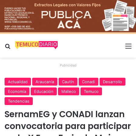
Buscar por
M
Publicidad
Actualidad
Araucanía
Cautín
Conadi
Desarrollo
Economía
Educación
Malleco
Temuco
Tendencias
SernamEG y CONADI lanzan
convocatoria para participar