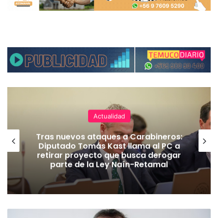
Actualidad
Tras nuevos ataques a Carabineros:
Diputado Tomás Kast llama al PC a
retirar proyecto que busca derogar
parte de la Ley Naín-Retamal
E