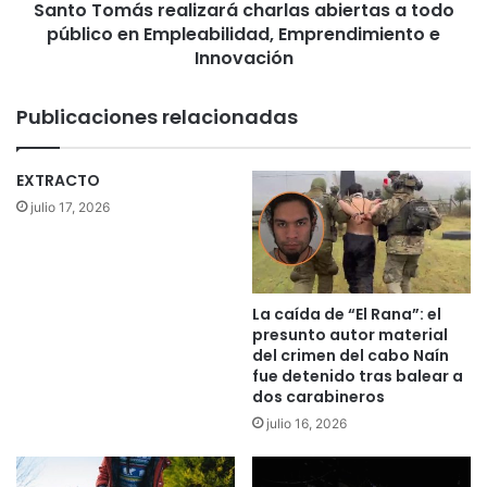
s
Santo Tomás realizará charlas abiertas a todo
s
i
público en Empleabilidad, Emprendimiento e
r
o
e
Innovación
n
a
a
l
Publicaciones relacionadas
l
i
e
z
n
a
EXTRACTO
S
r
julio 17, 2026
a
á
n
c
t
h
o
a
T
r
La caída de “El Rana”: el
o
l
presunto autor material
m
a
del crimen del cabo Naín
á
s
fue detenido tras balear a
s
dos carabineros
a
:
b
julio 16, 2026
P
i
i
e
l