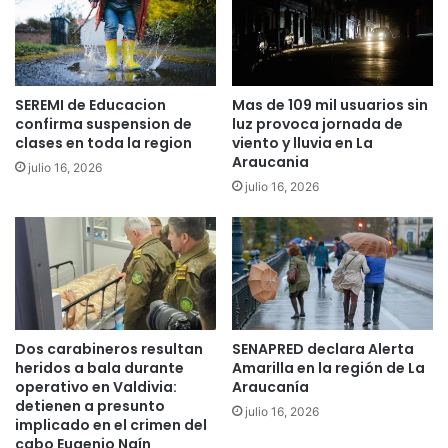
r
a
t
r
a
e
s
s
a
SEREMI de Educacion
Mas de 109 mil usuarios sin
d
t
confirma suspension de
luz provoca jornada de
e
o
clases en toda la region
viento y lluvia en La
E
d
Araucania
q
julio 16, 2026
o
julio 16, 2026
u
p
i
ú
d
b
a
l
d
i
,
c
P
o
r
e
Dos carabineros resultan
SENAPRED declara Alerta
o
n
heridos a bala durante
Amarilla en la región de La
d
E
operativo en Valdivia:
Araucanía
u
m
detienen a presunto
julio 16, 2026
c
p
implicado en el crimen del
t
l
cabo Eugenio Naín