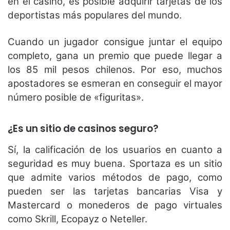
en el casino, es posible adquirir tarjetas de los
deportistas más populares del mundo.
Cuando un jugador consigue juntar el equipo
completo, gana un premio que puede llegar a
los 85 mil pesos chilenos. Por eso, muchos
apostadores se esmeran en conseguir el mayor
número posible de «figuritas».
¿Es un sitio de casinos seguro?
Sí, la calificación de los usuarios en cuanto a
seguridad es muy buena. Sportaza es un sitio
que admite varios métodos de pago, como
pueden ser las tarjetas bancarias Visa y
Mastercard o monederos de pago virtuales
como Skrill, Ecopayz o Neteller.