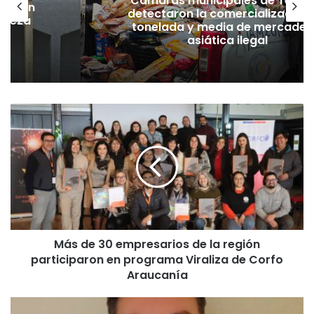
Cámaras municipales de Temu
lación
detectaron la comercialización
hueza
tonelada y media de mercader
pó
asiática ilegal
M
á
s
d
e
3
0
e
m
Más de 30 empresarios de la región
p
participaron en programa Viraliza de Corfo
r
e
Araucanía
s
a
C