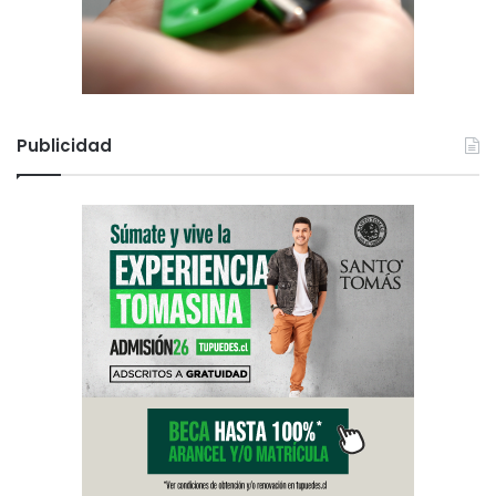
Publicidad