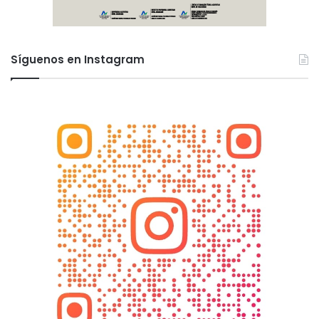
Síguenos en Instagram