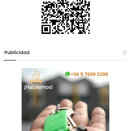
Publicidad