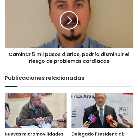
r
a
i
m
o
i
s
n
d
a
e
r
l
5
a
m
r
Caminar 5 mil pasos diarios, podría disminuir el
i
e
riesgo de problemas cardíacos
l
g
p
i
a
Publicaciones relacionadas
ó
s
n
o
p
s
a
d
r
i
t
a
i
r
c
i
i
o
Nuevas micromovilidades
Delegado Presidencial:
p