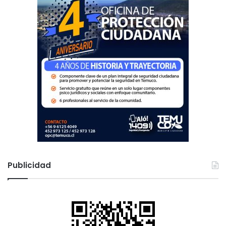
o
s
Publicidad