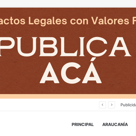
Cámaras municipales de Temuco detectaron la comercialización de tonelada y media de mercadería asiática ilegal
Publicid
PRINCIPAL
ARAUCANÍA