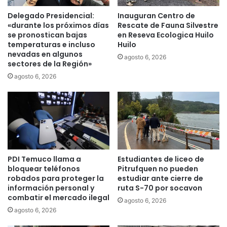
m
c
á
Delegado Presidencial:
Inauguran Centro de
o
s
«durante los próximos días
Rescate de Fauna Silvestre
n
T
se pronostican bajas
en Reseva Ecologica Huilo
c
temperaturas e incluso
Huilo
e
e
nevadas en algunos
m
agosto 6, 2026
sectores de la Región»
j
u
a
c
agosto 6, 2026
l
o
a
c
y
o
s
l
e
a
r
b
v
o
PDI Temuco llama a
Estudiantes de liceo de
i
r
bloquear teléfonos
Pitrufquen no pueden
d
a
robados para proteger la
estudiar ante cierre de
o
n
información personal y
ruta S-70 por socavon
r
c
combatir el mercado ilegal
agosto 6, 2026
a
o
agosto 6, 2026
p
n
ú
a