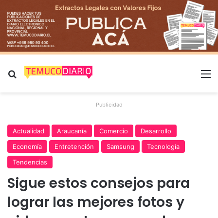
Buscar por
M
Publicidad
Actualidad
Araucanía
Comercio
Desarrollo
Economía
Entretención
Samsung
Tecnología
Tendencias
Sigue estos consejos para
lograr las mejores fotos y