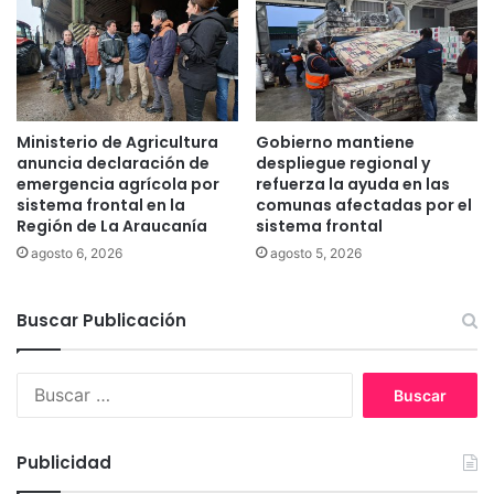
b
n
l
i
i
m
c
a
a
l
b
e
Ministerio de Agricultura
Gobierno mantiene
u
s
anuncia declaración de
despliegue regional y
s
a
emergencia agrícola por
refuerza la ayuda en las
c
sistema frontal en la
comunas afectadas por el
f
a
Región de La Araucanía
sistema frontal
e
u
c
agosto 6, 2026
agosto 5, 2026
n
t
c
a
u
Buscar Publicación
d
p
o
o
s
B
e
p
u
n
o
s
e
r
c
l
i
Publicidad
a
c
n