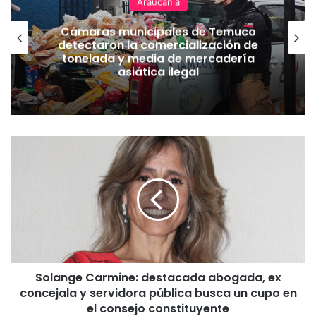
Araucanía
Cámaras municipales de Temuco
detectaron la comercialización de
tonelada y media de mercadería
asiática ilegal
S
o
l
a
n
g
e
C
a
Solange Carmine: destacada abogada, ex
r
concejala y servidora pública busca un cupo en
m
i
el consejo constituyente