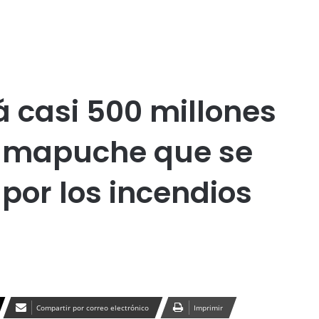
Publicidad
esarrollo
Economía
Malleco
Medio Ambiente
 casi 500 millones
s mapuche que se
por los incendios
Compartir por correo electrónico
Imprimir