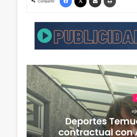
Compartir
ag
de
Deportes Temuc
contractual con 