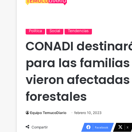
Actualidad
Agricultura
Araucanía
Conadi
D
Política
Social
Tendencias
CONADI destinará
para las familia
vieron afectadas 
forestales
Equipo TemucoDiario
febrero 10, 2023
Compartir
Facebook
X