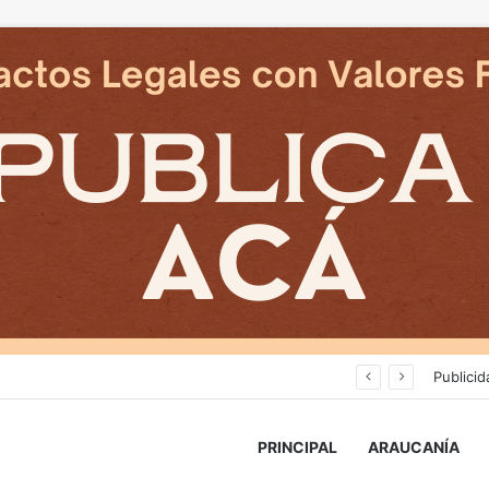
Deportes Temuco termina relación contractual con Arturo Sanhueza tras derrota ante Copiapó
Publicid
PRINCIPAL
ARAUCANÍA