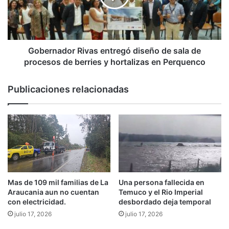
8
n
h
a
e
d
c
o
t
r
Gobernador Rivas entregó diseño de sala de
á
R
procesos de berries y hortalizas en Perquenco
r
i
e
v
Publicaciones relacionadas
a
a
s
s
d
e
e
n
t
t
i
r
e
e
r
g
r
ó
Mas de 109 mil familias de La
Una persona fallecida en
a
d
Araucania aun no cuentan
Temuco y el Rio Imperial
s
i
con electricidad.
desbordado deja temporal
a
s
julio 17, 2026
julio 17, 2026
c
e