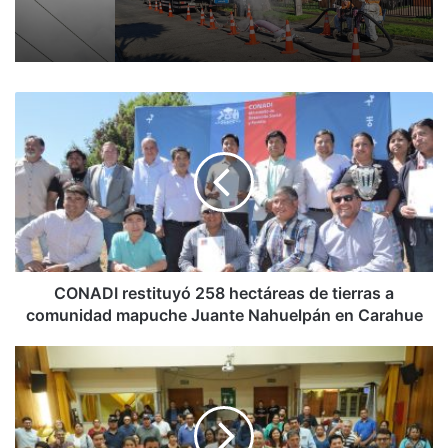
C
O
N
A
D
I
r
e
s
t
CONADI restituyó 258 hectáreas de tierras a
i
comunidad mapuche Juante Nahuelpán en Carahue
t
u
G
y
o
ó
b
2
e
5
r