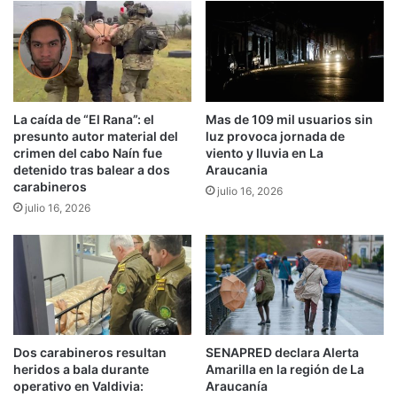
o
ñ
m
o
u
d
n
e
i
s
d
a
a
l
La caída de “El Rana”: el
Mas de 109 mil usuarios sin
d
presunto autor material del
luz provoca jornada de
a
crimen del cabo Naín fue
viento y lluvia en La
m
d
detenido tras balear a dos
Araucania
a
e
carabineros
p
julio 16, 2026
p
julio 16, 2026
u
r
c
o
h
c
e
e
J
s
u
o
a
s
n
d
Dos carabineros resultan
SENAPRED declara Alerta
t
e
heridos a bala durante
Amarilla en la región de La
e
b
operativo en Valdivia:
Araucanía
N
e