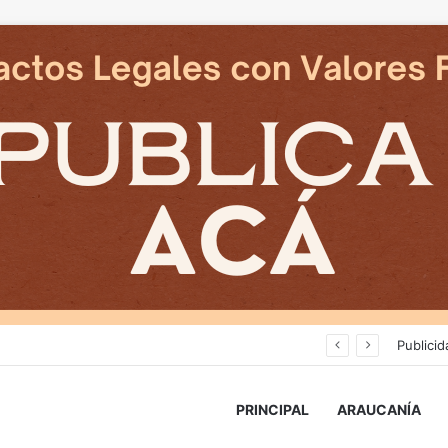
Delegado Presidencial: «durante los próximos días se pronostican bajas temperaturas e incluso nevadas en algunos sectores de la Región»
Publicid
PRINCIPAL
ARAUCANÍA