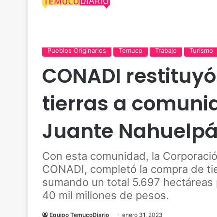
Actualidad
Araucanía
Carahue
Cautín
Con
Pueblos Originarios
Temuco
Trabajo
Turismo
CONADI restituyó
tierras a comun
Juante Nahuelpá
Con esta comunidad, la Corporació
CONADI, completó la compra de ti
sumando un total 5.697 hectáreas p
40 mil millones de pesos.
Equipo TemucoDiario
enero 31, 2023