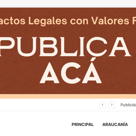
Cámaras municipales de Temuco detectaron la comercialización de tonelada y media de mercadería asiática ilegal
Publicid
PRINCIPAL
ARAUCANÍA