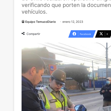
verificando que porten la documen
vehículos.
Equipo TemucoDiario
enero 12, 2023
Compartir
Facebook
X