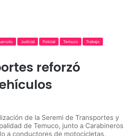
Publicidad
arrollo
Judicial
Policial
Temuco
Trabajo
ortes reforzó
vehículos
ización de la Seremi de Transportes y
palidad de Temuco, junto a Carabineros
ido a conductores de motocicletas,