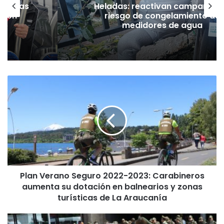
as vías
Heladas: reactivan campaña p
Tren
riesgo de congelamiento de
medidores de agua
P
l
a
n
V
e
r
a
n
Plan Verano Seguro 2022-2023: Carabineros
o
aumenta su dotación en balnearios y zonas
S
e
turísticas de La Araucanía
g
u
A