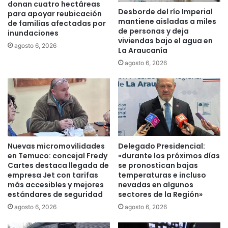
u
donan cuatro hectáreas
s
Desborde del río Imperial
n
para apoyar reubicación
mantiene aisladas a miles
a
de familias afectadas por
a
de personas y deja
u
inundaciones
c
viviendas bajo el agua en
m
á
agosto 6, 2026
La Araucanía
e
r
agosto 6, 2026
n
c
t
e
a
l
s
c
u
o
d
m
o
p
t
l
Nuevas micromovilidades
Delegado Presidencial:
a
e
en Temuco: concejal Fredy
«durante los próximos días
c
t
Cartes destaca llegada de
se pronostican bajas
i
a
empresa Jet con tarifas
temperaturas e incluso
ó
m
más accesibles y mejores
nevadas en algunos
n
estándares de seguridad
sectores de la Región»
e
e
n
agosto 6, 2026
agosto 6, 2026
n
t
b
e