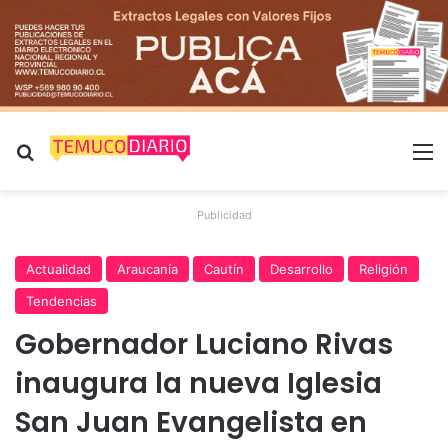
Buscar por
M
Publicidad
Actualidad
Araucanía
Cautín
Desarrollo
Religión
Tendencias
Gobernador Luciano Rivas
inaugura la nueva Iglesia
San Juan Evangelista en