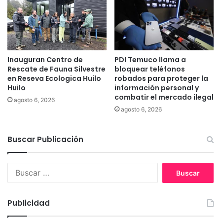
a
f
l
u
n
e
e
r
a
a
r
Inauguran Centro de
PDI Temuco llama a
d
Rescate de Fauna Silvestre
bloquear teléfonos
i
e
en Reseva Ecologica Huilo
robados para proteger la
o
l
Huilo
información personal y
s
c
combatir el mercado ilegal
y
agosto 6, 2026
e
agosto 6, 2026
z
n
o
t
n
r
Buscar Publicación
a
o
s
d
t
e
B
u
T
u
r
e
s
í
m
c
Publicidad
s
u
a
t
c
r