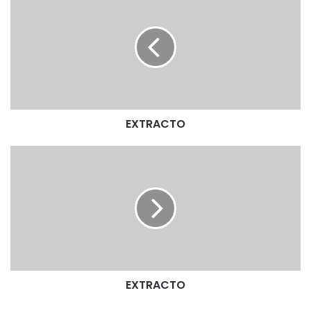
X
T
R
A
C
T
O
EXTRACTO
E
X
T
R
A
C
T
O
EXTRACTO