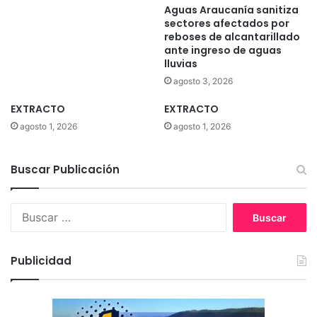
Aguas Araucanía sanitiza
sectores afectados por
reboses de alcantarillado
ante ingreso de aguas
lluvias
agosto 3, 2026
EXTRACTO
EXTRACTO
agosto 1, 2026
agosto 1, 2026
Buscar Publicación
B
u
s
c
Publicidad
a
r
: