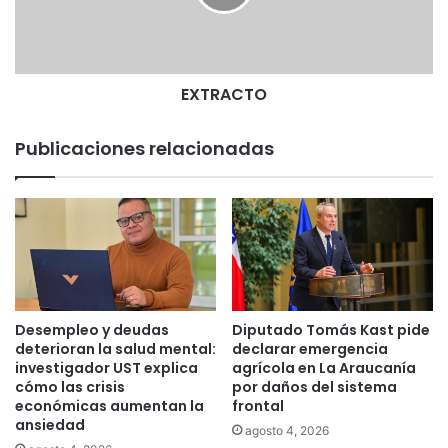
C
T
O
EXTRACTO
Publicaciones relacionadas
Desempleo y deudas
Diputado Tomás Kast pide
deterioran la salud mental:
declarar emergencia
investigador UST explica
agrícola en La Araucanía
cómo las crisis
por daños del sistema
económicas aumentan la
frontal
ansiedad
agosto 4, 2026