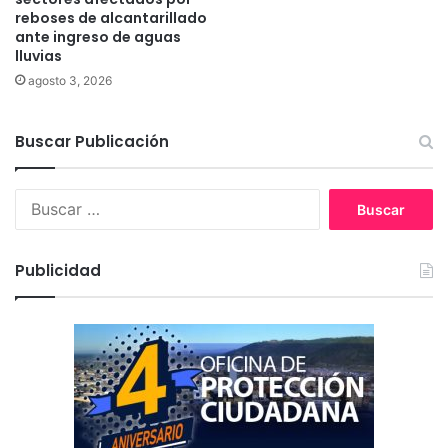
reboses de alcantarillado
ante ingreso de aguas
lluvias
agosto 3, 2026
Buscar Publicación
B
u
s
c
Publicidad
a
r
: