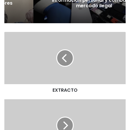
información personal y combatir
jores
mercado ilegal
ad
E
X
T
R
A
C
T
O
EXTRACTO
E
X
T
R
A