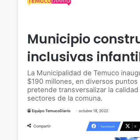
Actualidad
Araucanía
Cautín
Entretención
Municipio constr
inclusivas infant
La Municipalidad de Temuco inaugu
$190 millones, en diversos puntos 
pretende transversalizar la calidad
sectores de la comuna.
Equipo TemucoDiario
octubre 18, 2022
Compartir
Facebook
X