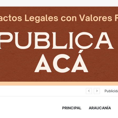
Cámaras municipales de Temuco detectaron la comercialización de tonelada y media de mercadería asiática ilegal
Publicid
PRINCIPAL
ARAUCANÍA