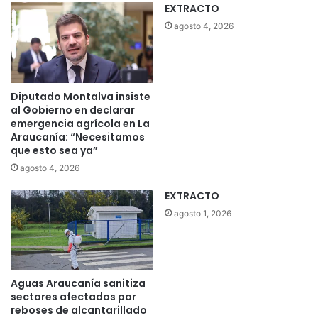
EXTRACTO
s
e
agosto 4, 2026
n
l
a
r
Diputado Montalva insiste
e
al Gobierno en declarar
g
emergencia agrícola en La
i
Araucanía: “Necesitamos
ó
que esto sea ya”
n
agosto 4, 2026
p
a
EXTRACTO
r
agosto 1, 2026
a
p
r
e
v
Aguas Araucanía sanitiza
e
sectores afectados por
n
reboses de alcantarillado