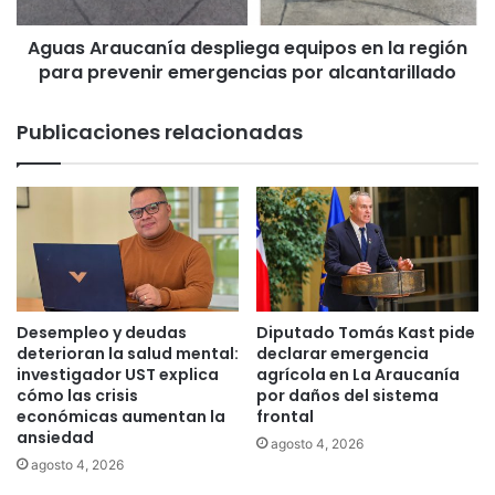
a
u
Aguas Araucanía despliega equipos en la región
c
para prevenir emergencias por alcantarillado
a
n
í
Publicaciones relacionadas
a
d
e
s
p
l
i
e
g
Desempleo y deudas
Diputado Tomás Kast pide
a
deterioran la salud mental:
declarar emergencia
e
investigador UST explica
agrícola en La Araucanía
cómo las crisis
por daños del sistema
q
económicas aumentan la
frontal
u
ansiedad
i
agosto 4, 2026
p
agosto 4, 2026
o