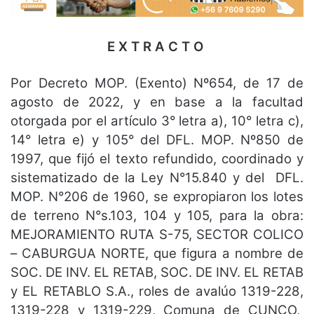
E X T R A C T O
Por Decreto MOP. (Exento) Nº654, de 17 de
agosto de 2022, y en base a la facultad
otorgada por el artículo 3° letra a), 10° letra c),
14° letra e) y 105° del DFL. MOP. Nº850 de
1997, que fijó el texto refundido, coordinado y
sistematizado de la Ley N°15.840 y del DFL.
MOP. N°206 de 1960, se expropiaron los lotes
de terreno N°s.103, 104 y 105, para la obra:
MEJORAMIENTO RUTA S-75, SECTOR COLICO
– CABURGUA NORTE, que figura a nombre de
SOC. DE INV. EL RETAB, SOC. DE INV. EL RETAB
y EL RETABLO S.A., roles de avalúo 1319-228,
1319-228 y 1319-229, Comuna de CUNCO,