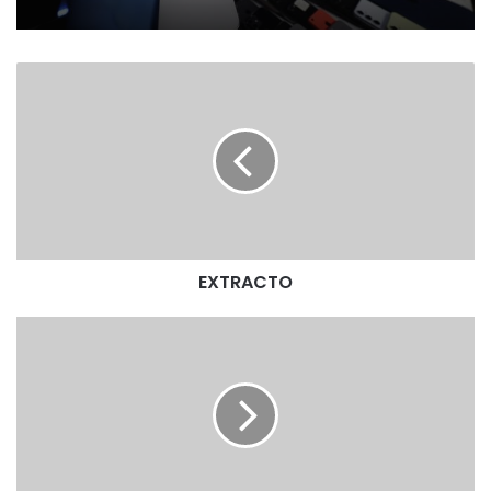
E
X
T
R
A
C
T
O
EXTRACTO
E
X
T
R
A
C
T
O