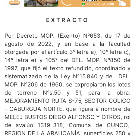
E X T R A C T O
Por Decreto MOP. (Exento) Nº653, de 17 de
agosto de 2022, y en base a la facultad
otorgada por el artículo 3° letra a), 10° letra c),
14° letra e) y 105° del DFL. MOP. Nº850 de
1997, que fijó el texto refundido, coordinado y
sistematizado de la Ley N°15.840 y del DFL.
MOP. N°206 de 1960, se expropiaron los lotes
de terreno N°s.50 y 51, para la obra:
MEJORAMIENTO RUTA S-75, SECTOR COLICO
– CABURGUA NORTE, que figura a nombre de
MELEJ BUSTOS DIEGO ALFONSO Y OTROS, rol
de avalúo 1319-318, Comuna de CUNCO,
REGION DE LA ARAUCANÍA, superficies 250 y