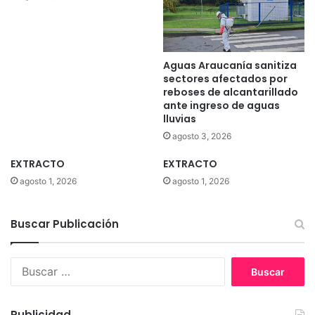
Aguas Araucanía sanitiza
sectores afectados por
reboses de alcantarillado
ante ingreso de aguas
lluvias
agosto 3, 2026
EXTRACTO
EXTRACTO
agosto 1, 2026
agosto 1, 2026
Buscar Publicación
B
u
s
c
Publicidad