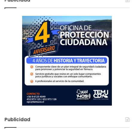
a
r
:
Publicidad