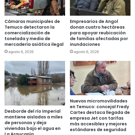
t
e
s
v
Cámaras municipales de
Empresarios de Angol
i
Temuco detectaron la
donan cuatro hectáreas
s
comercialización de
para apoyar reubicación
tonelada y media de
de familias afectadas por
i
mercadería asiática ilegal
inundaciones
t
a
agosto 6, 2026
agosto 6, 2026
r
o
n
l
a
F
e
Nuevas micromovilidades
r
en Temuco: concejal Fredy
i
Desborde del río Imperial
Cartes destaca llegada de
a
mantiene aisladas a miles
empresa Jet con tarifas
d
de personas y deja
más accesibles y mejores
e
viviendas bajo el agua en
estándares de seguridad
l
La Araucanía