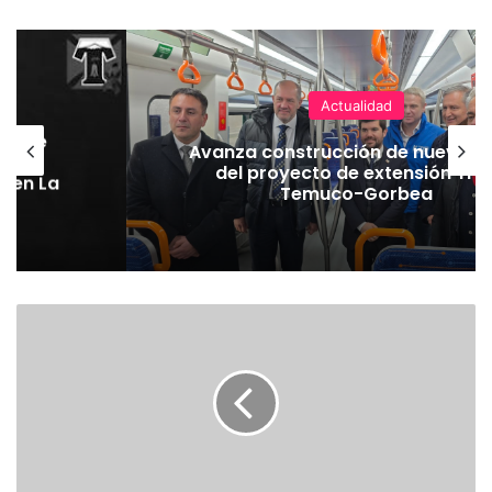
Actualidad
hoque
Avanza construcción de nuevas 
vaba
del proyecto de extensión Tre
o en La
Temuco-Gorbea
E
X
T
R
A
C
T
O