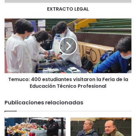
L
EXTRACTO LEGAL
E
G
A
T
L
e
m
u
c
o
:
4
0
Temuco: 400 estudiantes visitaron la Feria de la
0
Educación Técnico Profesional
e
s
t
Publicaciones relacionadas
u
d
i
a
n