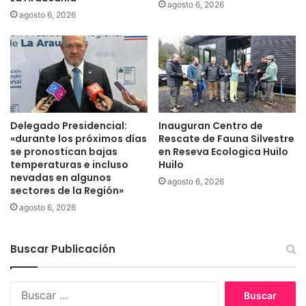
agosto 6, 2026
a
agosto 6, 2026
E
d
u
c
a
c
i
Delegado Presidencial:
Inauguran Centro de
ó
«durante los próximos días
Rescate de Fauna Silvestre
n
se pronostican bajas
en Reseva Ecologica Huilo
T
temperaturas e incluso
Huilo
é
nevadas en algunos
agosto 6, 2026
c
sectores de la Región»
n
agosto 6, 2026
i
c
o
Buscar Publicación
P
r
o
B
f
u