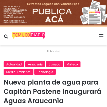
Buscar por
M
Publicidad
Actualidad
Araucanía
Lumaco
Malleco
Medio Ambiente
Tecnología
Nueva planta de agua para
Capitán Pastene inaugurará
Aguas Araucanía