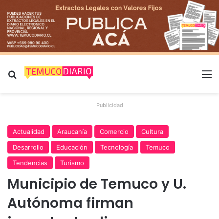
Buscar por
M
Publicidad
Actualidad
Araucanía
Comercio
Cultura
Desarrollo
Educación
Tecnología
Temuco
Tendencias
Turismo
Municipio de Temuco y U.
Autónoma firman