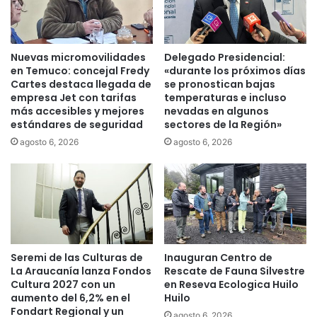
t
p
o
a
a
r
I
t
Nuevas micromovilidades
Delegado Presidencial:
n
i
en Temuco: concejal Fredy
«durante los próximos días
j
c
Cartes destaca llegada de
se pronostican bajas
u
i
empresa Jet con tarifas
temperaturas e incluso
v
más accesibles y mejores
nevadas en algunos
p
estándares de seguridad
sectores de la Región»
A
ó
r
e
agosto 6, 2026
agosto 6, 2026
a
n
u
c
c
e
a
r
n
t
í
i
a
f
Seremi de las Culturas de
Inauguran Centro de
i
La Araucanía lanza Fondos
Rescate de Fauna Silvestre
c
Cultura 2027 con un
en Reseva Ecologica Huilo
a
aumento del 6,2% en el
Huilo
c
Fondart Regional y un
agosto 6, 2026