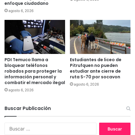
i
enfoque ciudadano
ó
agosto 6, 2026
n
d
e
l
e
n
g
u
PDI Temuco llama a
Estudiantes de liceo de
a
bloquear teléfonos
Pitrufquen no pueden
y
robados para proteger la
estudiar ante cierre de
información personal y
ruta S-70 por socavon
c
combatir el mercado ilegal
u
agosto 6, 2026
l
agosto 6, 2026
t
u
Buscar Publicación
r
a
m
B
a
u
p