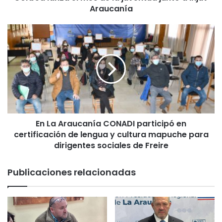
Araucanía
a
e
l
E
m
n
e
L
s
a
d
A
e
r
l
a
a
u
j
c
u
En La Araucanía CONADI participó en
a
v
certificación de lengua y cultura mapuche para
n
e
í
dirigentes sociales de Freire
n
a
t
C
Publicaciones relacionadas
u
O
d
N
j
A
u
D
n
I