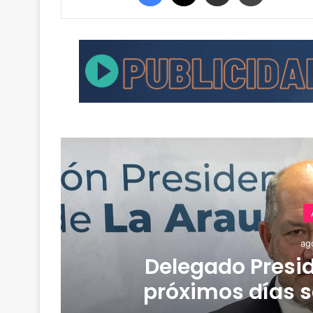
ag
Delegado Presid
e
próximos días s