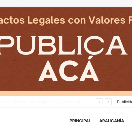
Delegado Presidencial: «durante los próximos días se pronostican bajas temperaturas e incluso nevadas en algunos sectores de la Región»
Publicid
PRINCIPAL
ARAUCANÍA