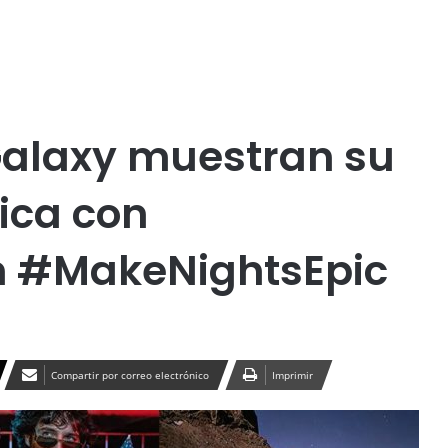
Publicidad
Espectáculos
Medio Ambiente
Nacional
Samsung
Galaxy muestran su
ica con
n #MakeNightsEpic
Compartir por correo electrónico
Imprimir