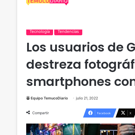
Actualidad
Araucanía
Comercio
Entretención
Tecnología
Tendencias
Los usuarios de 
destreza fotográf
smartphones co
Equipo TemucoDiario
julio 21, 2022
Compartir
Facebook
X