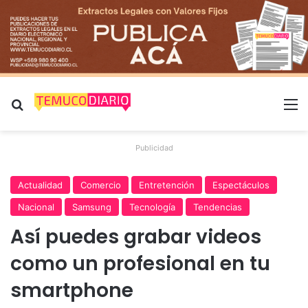
Buscar por
M
Publicidad
Actualidad
Comercio
Entretención
Espectáculos
Nacional
Samsung
Tecnología
Tendencias
Así puedes grabar videos
como un profesional en tu
smartphone