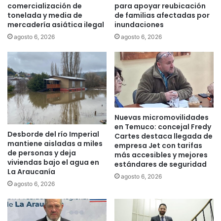
v
d
comercialización de
para apoyar reubicación
i
tonelada y media de
de familias afectadas por
i
a
mercadería asiática ilegal
inundaciones
r
d
s
agosto 6, 2026
agosto 6, 2026
o
e
s
g
:
u
“
n
d
d
e
o
b
e
Nuevas micromovilidades
e
n
en Temuco: concejal Fredy
e
s
Desborde del río Imperial
Cartes destaca llegada de
x
a
mantiene aisladas a miles
empresa Jet con tarifas
i
y
de personas y deja
más accesibles y mejores
s
o
viviendas bajo el agua en
estándares de seguridad
t
p
La Araucanía
agosto 6, 2026
i
r
agosto 6, 2026
r
e
u
s
n
e
a