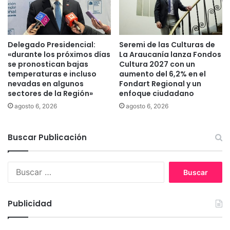
n
h
c
e
i
r
a
r
Delegado Presidencial:
Seremi de las Culturas de
l
a
«durante los próximos días
La Araucanía lanza Fondos
P
se pronostican bajas
Cultura 2027 con un
m
A
temperaturas e incluso
aumento del 6,2% en el
i
E
nevadas en algunos
Fondart Regional y un
e
S
sectores de la Región»
enfoque ciudadano
n
e
agosto 6, 2026
agosto 6, 2026
t
n
a
S
q
a
Buscar Publicación
u
n
e
t
p
o
B
e
T
u
r
o
s
m
m
c
Publicidad
i
á
a
t
s
r
a
T