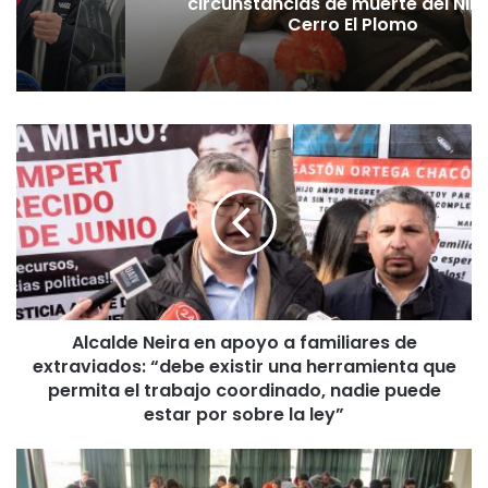
circunstancias de muerte del Niñ
Cerro El Plomo
A
l
c
a
l
d
e
N
e
Alcalde Neira en apoyo a familiares de
i
extraviados: “debe existir una herramienta que
r
a
permita el trabajo coordinado, nadie puede
e
estar por sobre la ley”
n
a
I
p
n