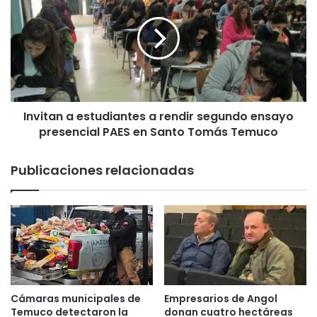
o
v
y
i
o
t
a
a
f
n
a
a
m
e
i
Invitan a estudiantes a rendir segundo ensayo
s
l
presencial PAES en Santo Tomás Temuco
t
i
u
a
d
Publicaciones relacionadas
r
i
e
a
s
n
d
t
e
e
e
s
x
a
t
r
r
e
Cámaras municipales de
Empresarios de Angol
a
n
Temuco detectaron la
donan cuatro hectáreas