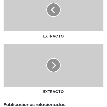
T
R
A
C
T
O
EXTRACTO
E
X
T
R
A
C
T
O
EXTRACTO
Publicaciones relacionadas