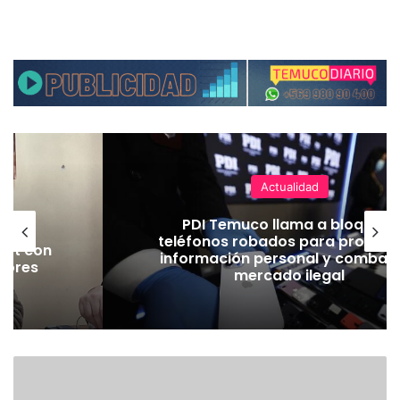
Actualidad
 en
PDI Temuco llama a bloquear
rtes
teléfonos robados para proteger
Jet con
información personal y combatir
jores
mercado ilegal
ad
E
X