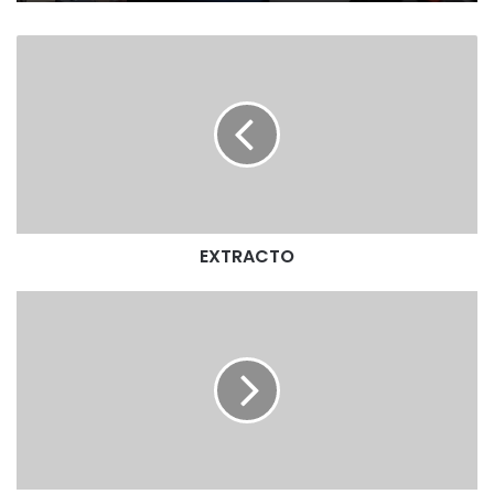
E
X
T
R
A
C
T
O
EXTRACTO
E
X
T
R
A
C
T
O