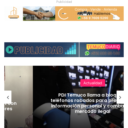
Publicidad
Actualidad
 en
PDI Temuco llama a bloquear
rtes
teléfonos robados para proteger
Jet con
información personal y combatir
jores
mercado ilegal
ad