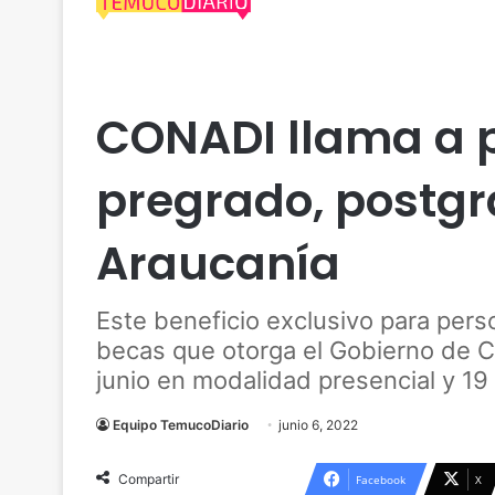
Actualidad
Araucanía
Conadi
Cultura
Naci
CONADI llama a p
pregrado, postgr
Araucanía
Este beneficio exclusivo para per
becas que otorga el Gobierno de Ch
junio en modalidad presencial y 19
Equipo TemucoDiario
junio 6, 2022
Compartir
Facebook
X