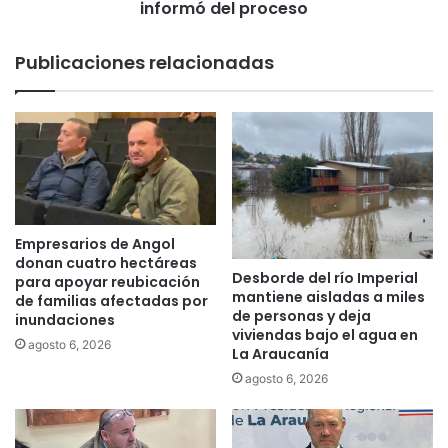
n
e
informó del proceso
í
g
a
a
Publicaciones relacionadas
d
d
o
e
n
B
a
o
d
n
e
o
s
I
f
n
i
v
Empresarios de Angol
b
i
donan cuatro hectáreas
r
Desborde del río Imperial
e
para apoyar reubicación
mantiene aisladas a miles
i
r
de familias afectadas por
de personas y deja
l
inundaciones
n
viviendas bajo el agua en
a
o
agosto 6, 2026
La Araucanía
d
2
agosto 6, 2026
o
0
r
2
a
2
l
e