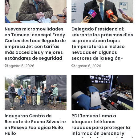
P
n
a
L
r
a
q
A
Nuevas micromovilidades
Delegado Presidencial:
u
r
en Temuco: concejal Fredy
«durante los próximos días
e
a
Cartes destaca llegada de
se pronostican bajas
U
u
empresa Jet con tarifas
temperaturas e incluso
r
c
más accesibles y mejores
nevadas en algunos
b
estándares de seguridad
sectores de la Región»
a
a
n
agosto 6, 2026
agosto 6, 2026
n
í
o
a
I
:
s
S
l
e
a
r
C
e
a
Inauguran Centro de
PDI Temuco llama a
m
Rescate de Fauna Silvestre
bloquear teléfonos
u
i
en Reseva Ecologica Huilo
robados para proteger la
t
d
Huilo
información personal y
í
e