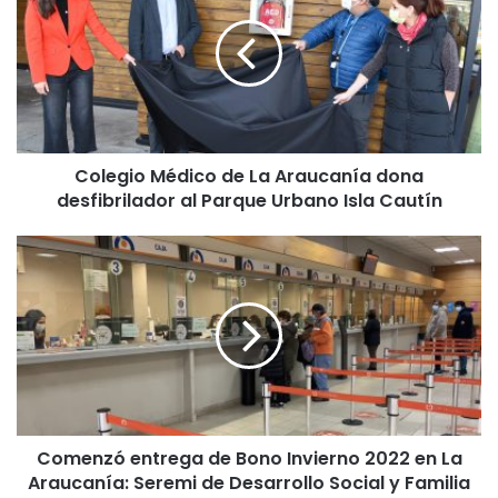
l
e
g
i
o
M
é
Colegio Médico de La Araucanía dona
d
desfibrilador al Parque Urbano Isla Cautín
i
c
o
C
d
o
e
m
L
e
a
n
A
z
r
ó
a
e
u
n
c
Comenzó entrega de Bono Invierno 2022 en La
t
a
Araucanía: Seremi de Desarrollo Social y Familia
r