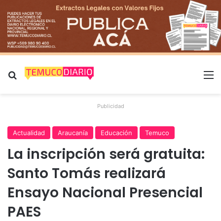
Buscar por
M
Publicidad
Actualidad
Araucanía
Educación
Temuco
La inscripción será gratuita:
Santo Tomás realizará
Ensayo Nacional Presencial
PAES