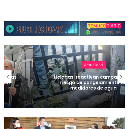
Actualidad
as vías
Heladas: reactivan campaña p
Tren
riesgo de congelamiento de
medidores de agua
C
o