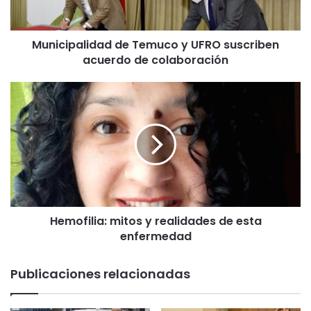
a
l
Municipalidad de Temuco y UFRO suscriben
i
acuerdo de colaboración
d
a
d
H
d
e
e
m
T
o
e
f
m
i
u
l
c
i
o
a
y
Hemofilia: mitos y realidades de esta
:
U
enfermedad
m
F
i
R
t
Publicaciones relacionadas
O
o
s
s
u
y