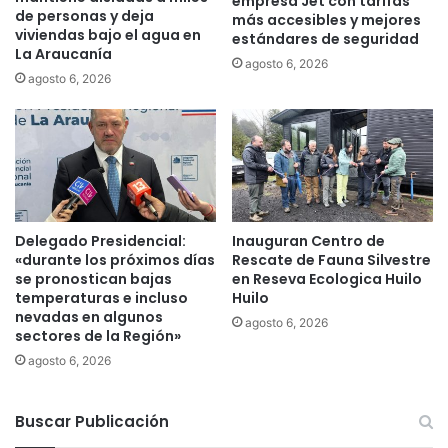
empresa Jet con tarifas
o
m
de personas y deja
más accesibles y mejores
r
e
viviendas bajo el agua en
estándares de seguridad
a
d
La Araucanía
agosto 6, 2026
c
a
agosto 6, 2026
i
d
ó
n
Delegado Presidencial:
Inauguran Centro de
«durante los próximos días
Rescate de Fauna Silvestre
se pronostican bajas
en Reseva Ecologica Huilo
temperaturas e incluso
Huilo
nevadas en algunos
agosto 6, 2026
sectores de la Región»
agosto 6, 2026
Buscar Publicación