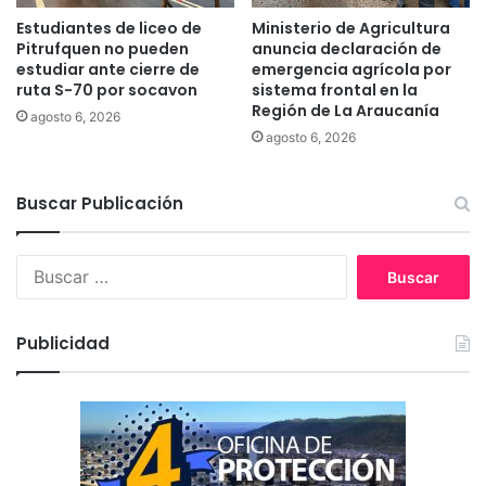
d
e
Estudiantes de liceo de
Ministerio de Agricultura
a
2
Pitrufquen no pueden
anuncia declaración de
d
m
estudiar ante cierre de
emergencia agrícola por
e
i
ruta S-70 por socavon
sistema frontal en la
l
Región de La Araucanía
l
agosto 6, 2026
d
5
agosto 6, 2026
i
0
á
0
l
Buscar Publicación
p
o
a
g
c
B
o
i
u
e
e
s
n
n
c
L
t
Publicidad
a
a
e
r
A
s
:
r
b
a
a
u
j
c
o