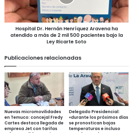
t
t
a
a
c
l
a
D
r
Hospital Dr. Hernán Henríquez Aravena ha
r
o
atendido a más de 2 mil 500 pacientes bajo la
.
l
H
Ley Ricarte Soto
d
e
e
r
Publicaciones relacionadas
m
n
i
á
n
n
i
H
s
e
t
n
r
r
o
í
M
q
Nuevas micromovilidades
Delegado Presidencial:
o
u
en Temuco: concejal Fredy
«durante los próximos días
r
e
Cartes destaca llegada de
se pronostican bajas
e
z
empresa Jet con tarifas
temperaturas e incluso