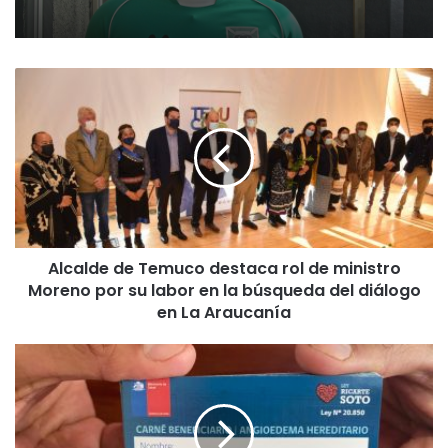
A
l
c
a
l
d
e
d
e
Alcalde de Temuco destaca rol de ministro
T
Moreno por su labor en la búsqueda del diálogo
e
m
en La Araucanía
u
c
H
o
o
d
s
e
p
s
i