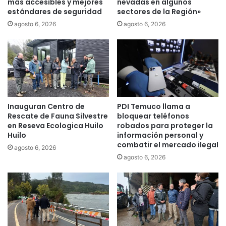
n
más accesibles y mejores
nevadas en algunos
A
estándares de seguridad
sectores de la Región»
o
r
p
a
agosto 6, 2026
agosto 6, 2026
o
v
r
e
s
n
u
a
l
h
a
a
b
a
Inauguran Centro de
PDI Temuco llama a
o
t
Rescate de Fauna Silvestre
bloquear teléfonos
r
e
en Reseva Ecologica Huilo
robados para proteger la
e
n
Huilo
información personal y
n
d
combatir el mercado ilegal
agosto 6, 2026
l
i
agosto 6, 2026
a
d
b
o
ú
a
s
m
q
á
u
s
e
d