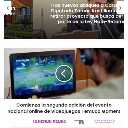
Tras nuevos ataques a Carabiner
lecerán
Diputado Tomás Kast llama al P
lado en
retirar proyecto que busca dero
parte de la Ley Naín-Retamal
C
o
m
i
e
n
z
a
l
Comienza la segunda edición del evento
a
nacional online de Videojuegos Temuco Gamers
s
e
g
E