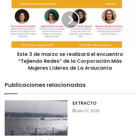
u
s
n
t
d
e
a
3
e
d
d
e
i
m
c
a
i
Este 3 de marzo se realizará el encuentro
r
ó
“Tejiendo Redes” de la Corporación Más
z
n
o
Mujeres Líderes de La Araucanía
d
s
e
e
Publicaciones relacionadas
l
r
e
e
v
a
EXTRACTO
e
l
julio 17, 2026
n
i
t
z
o
a
n
r
a
á