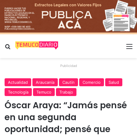
Buscar por
M
Publicidad
Actualidad
Araucanía
Cautín
Comercio
Salud
Tecnología
Temuco
Trabajo
Óscar Araya: “Jamás pensé
en una segunda
oportunidad; pensé que