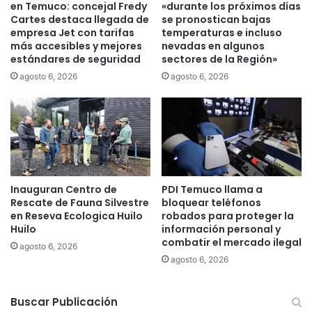
en Temuco: concejal Fredy
«durante los próximos días
r
m
Cartes destaca llegada de
se pronostican bajas
e
i
empresa Jet con tarifas
temperaturas e incluso
d
e
más accesibles y mejores
nevadas en algunos
e
estándares de seguridad
sectores de la Región»
n
l
t
agosto 6, 2026
agosto 6, 2026
p
o
l
d
a
e
z
l
o
c
d
e
e
n
f
Inauguran Centro de
PDI Temuco llama a
t
Rescate de Fauna Silvestre
bloquear teléfonos
i
r
en Reseva Ecologica Huilo
robados para proteger la
r
o
Huilo
información personal y
m
d
combatir el mercado ilegal
a
agosto 6, 2026
e
agosto 6, 2026
s
T
e
m
Buscar Publicación
u