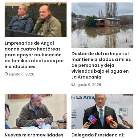
t
a
i
o
n
n
t
l
a
i
s
n
I
e
Empresarios de Angol
P
s
donan cuatro hectáreas
N
Desborde del río Imperial
o
para apoyar reubicación
mantiene aisladas a miles
a
b
de familias afectadas por
de personas y deja
u
inundaciones
r
viviendas bajo el agua en
n
e
agosto 6, 2026
La Araucanía
d
e
agosto 6, 2026
í
l
a
r
d
e
e
o
l
r
c
d
i
e
e
n
Nuevas micromovilidades
Delegado Presidencial:
r
a