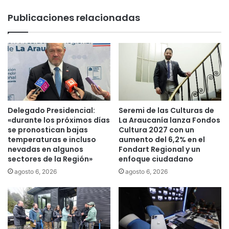
e
s
Publicaciones relacionadas
s
p
d
i
e
t
T
a
e
l
m
a
u
l
c
c
o
a
Delegado Presidencial:
Seremi de las Culturas de
d
n
«durante los próximos días
La Araucanía lanza Fondos
e
z
se pronostican bajas
Cultura 2027 con un
s
a
temperaturas e incluso
aumento del 6,2% en el
t
nevadas en algunos
Fondart Regional y un
l
sectores de la Región»
enfoque ciudadano
a
o
c
s
agosto 6, 2026
agosto 6, 2026
a
1
n
0
e
0
n
.
l
0