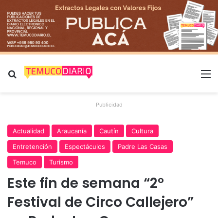
Buscar por
M
Publicidad
Actualidad
Araucanía
Cautín
Cultura
Entretención
Espectáculos
Padre Las Casas
Temuco
Turismo
Este fin de semana “2°
Festival de Circo Callejero”