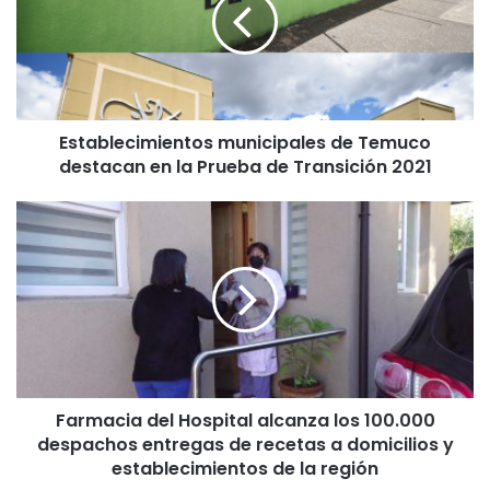
a
b
l
e
c
i
Establecimientos municipales de Temuco
m
destacan en la Prueba de Transición 2021
i
e
n
F
t
a
o
r
s
m
m
a
u
c
n
i
i
a
c
d
i
Farmacia del Hospital alcanza los 100.000
e
p
despachos entregas de recetas a domicilios y
l
a
H
establecimientos de la región
l
o