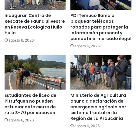
a
0
P
0
Inauguran Centro de
PDI Temuco llama a
r
d
Rescate de Fauna Silvestre
bloquear teléfonos
u
e
en Reseva Ecologica Huilo
robados para proteger la
e
s
Huilo
información personal y
b
p
combatir el mercado ilegal
agosto 6, 2026
a
a
agosto 6, 2026
d
c
e
h
T
o
r
s
a
e
n
n
s
t
i
r
Estudiantes de liceo de
Ministerio de Agricultura
c
e
Pitrufquen no pueden
anuncia declaración de
i
g
estudiar ante cierre de
emergencia agrícola por
ó
a
ruta S-70 por socavon
sistema frontal en la
n
Región de La Araucanía
s
agosto 6, 2026
2
d
agosto 6, 2026
0
e