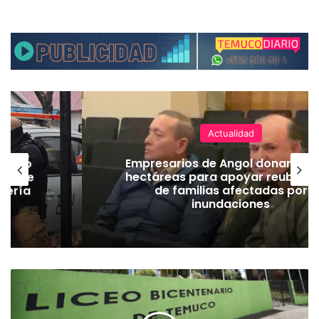
Actualidad
emuco
Empresarios de Angol donan cua
ión de
hectáreas para apoyar reubicac
dería
de familias afectadas por
inundaciones
E
s
t