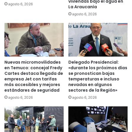
viviendas bajo el agua en
d
0
agosto 6, 2026
La Araucanía
c
2
agosto 6, 2026
i
l
u
l
d
e
a
g
d
a
a
a
n
r
a
e
Nuevas micromovilidades
Delegado Presidencial:
c
s
en Temuco: concejal Fredy
«durante los próximos días
o
t
Cartes destaca llegada de
se pronostican bajas
n
a
empresa Jet con tarifas
temperaturas e incluso
n
u
más accesibles y mejores
nevadas en algunos
u
estándares de seguridad
sectores de la Región»
r
e
a
agosto 6, 2026
agosto 6, 2026
v
n
o
t
v
e
e
s
h
d