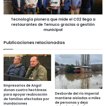
u
o
c
g
o
í
r
Tecnología pionera que mide el C02 llega a
a
e
restaurantes de Temuco gracias a gestión
p
f
i
municipal
u
o
e
n
Publicaciones relacionadas
r
e
z
r
a
a
l
q
a
u
s
e
e
m
g
i
u
d
Empresarios de Angol
r
e
donan cuatro hectáreas
i
Desborde del río Imperial
e
para apoyar reubicación
mantiene aisladas a miles
d
l
de familias afectadas por
de personas y deja
a
inundaciones
C