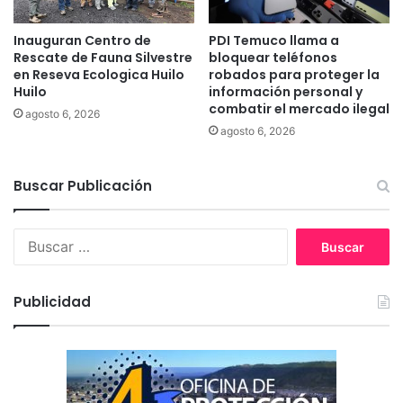
í
e
c
T
u
Inauguran Centro de
PDI Temuco llama a
e
Rescate de Fauna Silvestre
bloquear teléfonos
l
m
en Reseva Ecologica Huilo
robados para proteger la
o
u
Huilo
información personal y
4
c
combatir el mercado ilegal
x
agosto 6, 2026
o
agosto 6, 2026
4
g
r
a
Buscar Publicación
c
i
a
B
s
u
a
s
g
c
Publicidad
e
a
s
r
t
:
i
ó
n