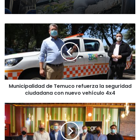
M
u
n
i
c
i
p
a
l
Municipalidad de Temuco refuerza la seguridad
i
ciudadana con nuevo vehículo 4x4
d
a
d
T
d
e
e
c
T
n
e
o
m
l