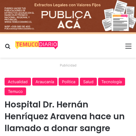
Buscar por
M
Publicidad
Actualidad
Araucanía
Política
Salud
Tecnología
Temuco
Hospital Dr. Hernán
Henríquez Aravena hace un
llamado a donar sangre