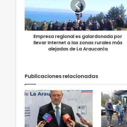
r
e
s
a
r
e
Empresa regional es galardonada por
g
llevar Internet a las zonas rurales más
i
o
alejadas de La Araucanía
n
a
l
e
Publicaciones relacionadas
s
g
a
l
a
r
d
o
n