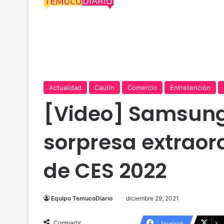
Actualidad
Cautín
Comercio
Entretención
[Video] Samsung
sorpresa extraord
de CES 2022
Equipo TemucoDiario
diciembre 29, 2021
Compartir
Facebook
X