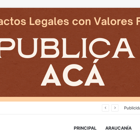
Cámaras municipales de Temuco detectaron la comercialización de tonelada y media de mercadería asiática ilegal
Publicid
PRINCIPAL
ARAUCANÍA