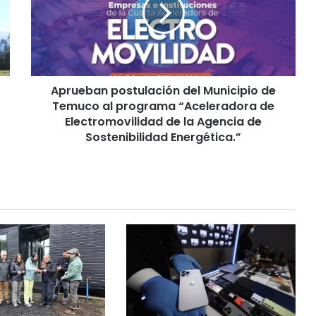
u
e
b
a
n
p
Aprueban postulación del Municipio de
o
Temuco al programa “Aceleradora de
s
t
Electromovilidad de la Agencia de
u
Sostenibilidad Energética.”
l
a
c
i
ó
n
d
e
l
M
u
n