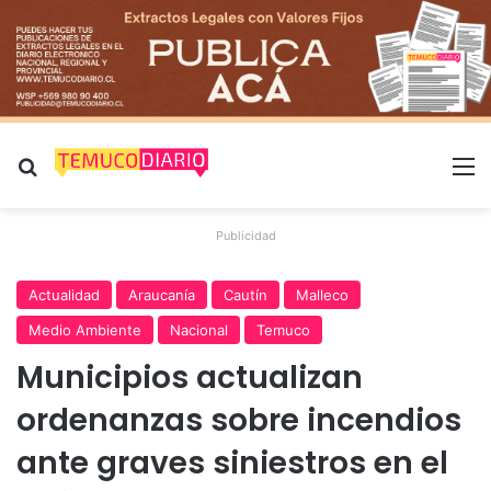
Buscar por
M
Publicidad
Actualidad
Araucanía
Cautín
Malleco
Medio Ambiente
Nacional
Temuco
Municipios actualizan
ordenanzas sobre incendios
ante graves siniestros en el