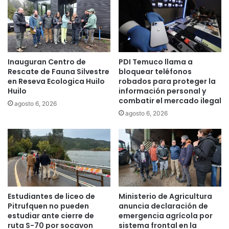
l
l
e
v
a
Inauguran Centro de
PDI Temuco llama a
r
Rescate de Fauna Silvestre
bloquear teléfonos
I
en Reseva Ecologica Huilo
robados para proteger la
n
Huilo
información personal y
t
combatir el mercado ilegal
agosto 6, 2026
e
agosto 6, 2026
r
n
e
t
a
l
a
s
Estudiantes de liceo de
Ministerio de Agricultura
z
Pitrufquen no pueden
anuncia declaración de
o
estudiar ante cierre de
emergencia agrícola por
n
ruta S-70 por socavon
sistema frontal en la