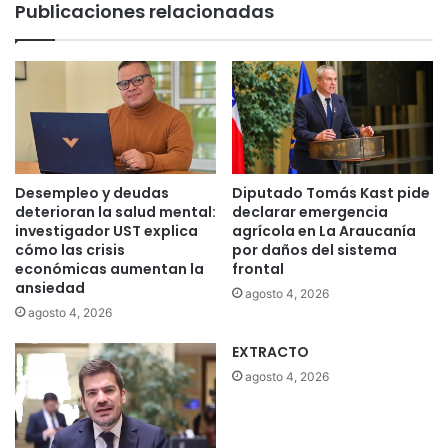
Publicaciones relacionadas
u
e
g
a
e
n
S
e
g
Desempleo y deudas
Diputado Tomás Kast pide
u
deterioran la salud mental:
declarar emergencia
n
investigador UST explica
agrícola en La Araucanía
d
cómo las crisis
por daños del sistema
económicas aumentan la
frontal
a
ansiedad
V
agosto 4, 2026
u
agosto 4, 2026
e
EXTRACTO
l
t
agosto 4, 2026
a